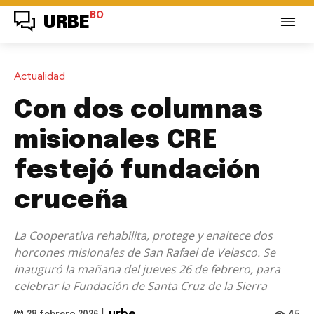
BO
URBE
Actualidad
Con dos columnas
misionales CRE
festejó fundación
cruceña
La Cooperativa rehabilita, protege y enaltece dos
horcones misionales de San Rafael de Velasco. Se
inauguró la mañana del jueves 26 de febrero, para
celebrar la Fundación de Santa Cruz de la Sierra