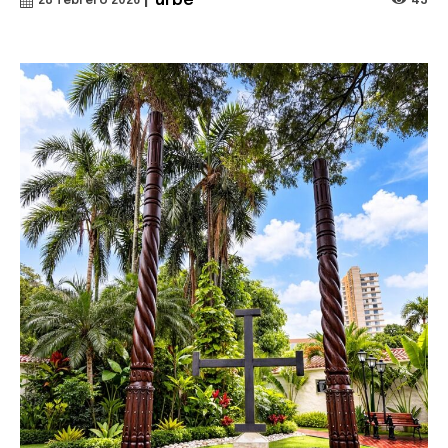
|
urbe
45
28 febrero 2026