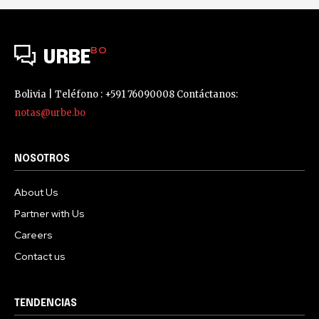
BO
URBE
Bolivia | Teléfono : +591 76090008 Contáctanos:
notas@urbe.bo
NOSOTROS
About Us
Partner with Us
Careers
Contact us
TENDENCIAS