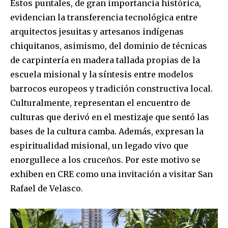
Estos puntales, de gran importancia histórica,
evidencian la transferencia tecnológica entre
arquitectos jesuitas y artesanos indígenas
chiquitanos, asimismo, del dominio de técnicas
de carpintería en madera tallada propias de la
escuela misional y la síntesis entre modelos
barrocos europeos y tradición constructiva local.
Culturalmente, representan el encuentro de
culturas que derivó en el mestizaje que sentó las
Join our community of
bases de la cultura camba. Además, expresan la
SUBSCRIBERS and be part of the
espiritualidad misional, un legado vivo que
conversation.
enorgullece a los cruceños. Por este motivo se
exhiben en CRE como una invitación a visitar San
To subscribe, simply enter your email address on our website
Rafael de Velasco.
or click the subscribe button below. Don't worry, we respect
your privacy and won't spam your inbox. Your information is
safe with us.