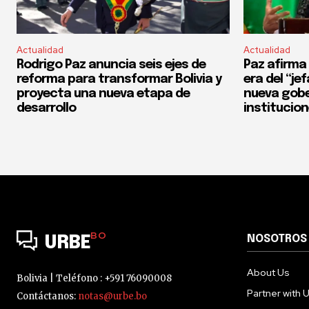
Actualidad
Actualidad
Rodrigo Paz anuncia seis ejes de
Paz afirma 
reforma para transformar Bolivia y
era del “je
proyecta una nueva etapa de
nueva gobe
desarrollo
institucio
BO
NOSOTROS
URBE
About Us
Bolivia | Teléfono : +591 76090008
Partner with 
Contáctanos:
notas@urbe.bo