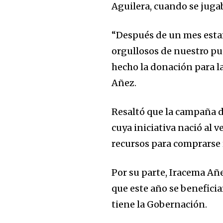
Aguilera, cuando se jugab
“Después de un mes estam
orgullosos de nuestro pue
hecho la donación para l
Añez.
Resaltó que la campaña de
Join our commu
cuya iniciativa nació al
SUBSCRIBERS an
recursos para comprarse 
of the conversa
Por su parte, Iracema Añ
To subscribe, simply enter your e
que este año se benefici
the subscribe button below. Don'
tiene la Gobernación.
won't spam your inbox. Your infor