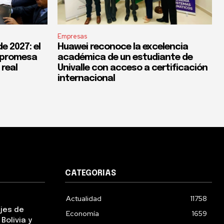
Empresas
e 2027: el
Huawei reconoce la excelencia
a promesa
académica de un estudiante de
 real
Univalle con acceso a certificación
internacional
CATEGORIAS
Actualidad
11758
ejes de
Economía
1659
Bolivia y