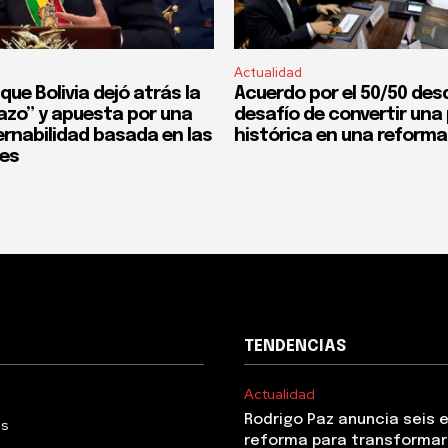
Actualidad
que Bolivia dejó atrás la
Acuerdo por el 50/50 desd
fazo” y apuesta por una
desafío de convertir un
rnabilidad basada en las
histórica en una reforma
nes
TENDENCIAS
Actualidad
Rodrigo Paz anuncia seis 
Us
reforma para transformar 