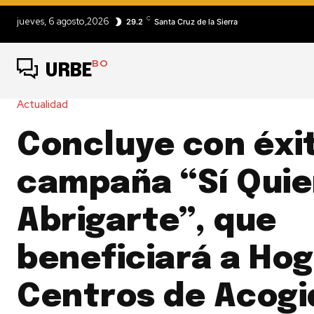
C
jueves, 6 agosto,2026
29.2
Santa Cruz de la Sierra
BO
URBE
Actualidad
Concluye con éxi
campaña “Sí Quie
Abrigarte”, que
beneficiará a Hog
Centros de Acogi