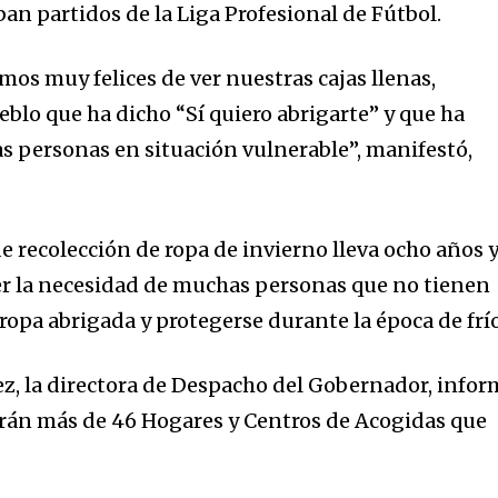
an partidos de la Liga Profesional de Fútbol.
os muy felices de ver nuestras cajas llenas,
blo que ha dicho “Sí quiero abrigarte” y que ha
as personas en situación vulnerable”, manifestó,
 recolección de ropa de invierno lleva ocho años y
nity of
 ver la necesidad de muchas personas que no tienen
d be part
ropa abrigada y protegerse durante la época de frío
tion.
ez, la directora de Despacho del Gobernador, info
mail address on our website or click
arán más de 46 Hogares y Centros de Acogidas que
t worry, we respect your privacy and
I've read and a
mation is safe with us.