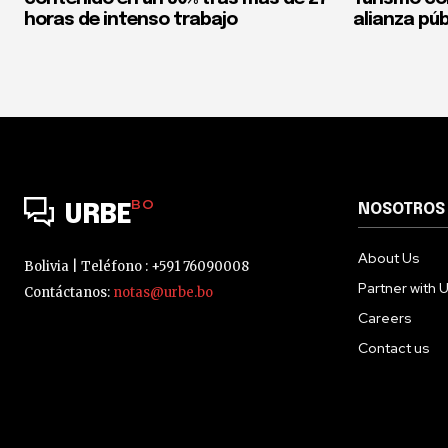
horas de intenso trabajo
alianza púb
BO
NOSOTROS
URBE
About Us
Bolivia | Teléfono : +591 76090008
Partner with 
Contáctanos:
notas@urbe.bo
Careers
Contact us