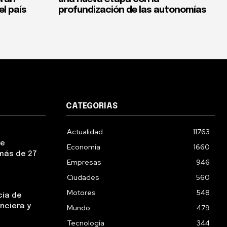
el país
profundización de las autonomías
CATEGORIAS
Actualidad
11763
ue
Economía
1660
más de 27
Empresas
946
Ciudades
560
Motores
548
cia de
nciera y
Mundo
479
Tecnología
344