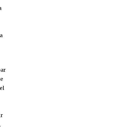
a
 a
par
ue
el
ir
,