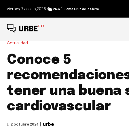
C
viernes, 7 agosto,2026
26.6
Santa Cruz de la Sierra
BO
URBE
Actualidad
Conoce 5
recomendaciones
tener una buena 
cardiovascular
|
urbe
2 octubre 2024