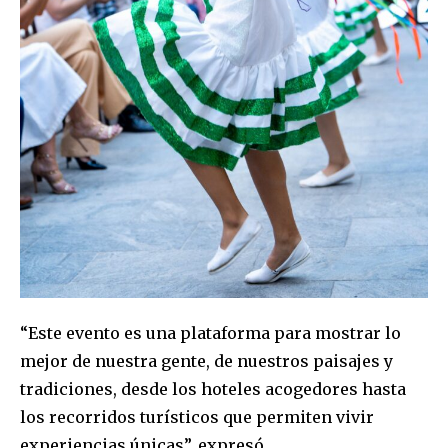
Join our community of
SUBSCRIBERS and be part of the
conversation.
To subscribe, simply enter your email address on our website
or click the subscribe button below. Don't worry, we respect
your privacy and won't spam your inbox. Your information is
safe with us.
“Este evento es una plataforma para mostrar lo
mejor de nuestra gente, de nuestros paisajes y
tradiciones, desde los hoteles acogedores hasta
los recorridos turísticos que permiten vivir
experiencias únicas”, expresó.