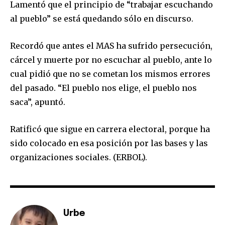
Lamentó que el principio de “trabajar escuchando
al pueblo” se está quedando sólo en discurso.
Join our community of
SUBSCRIBERS and be part of the
Recordó que antes el MAS ha sufrido persecución,
conversation.
cárcel y muerte por no escuchar al pueblo, ante lo
To subscribe, simply enter your email address on our website
cual pidió que no se cometan los mismos errores
or click the subscribe button below. Don't worry, we respect
del pasado. “El pueblo nos elige, el pueblo nos
your privacy and won't spam your inbox. Your information is
saca”, apuntó.
safe with us.
Ratificó que sigue en carrera electoral, porque ha
sido colocado en esa posición por las bases y las
organizaciones sociales. (ERBOL).
SUBSCRIBE
I've read and accept the
Privacy Policy
.
Urbe