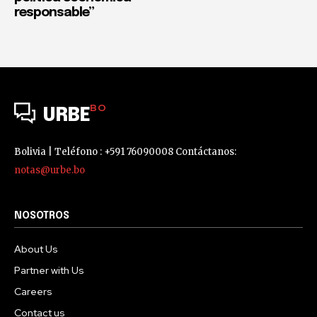
responsable”
BO
URBE
Bolivia | Teléfono : +591 76090008 Contáctanos:
notas@urbe.bo
NOSOTROS
About Us
Partner with Us
Careers
Contact us