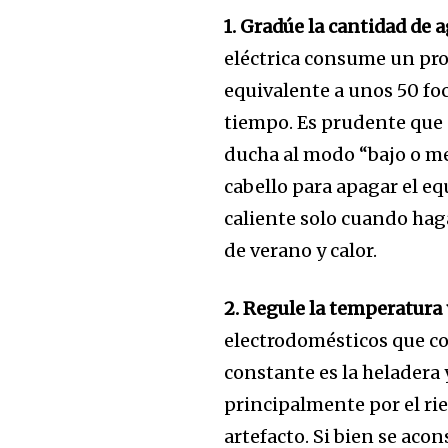
1. Gradúe la cantidad de a
eléctrica consume un pro
equivalente a unos 50 f
tiempo. Es prudente que c
ducha al modo “bajo o med
cabello para apagar el e
caliente solo cuando hag
de verano y calor.
Join our commu
2. Regule la temperatura
SUBSCRIBERS an
electrodomésticos que co
of the conversa
constante es la heladera
principalmente por el ri
To subscribe, simply enter your e
artefacto. Si bien se aco
the subscribe button below. Don'