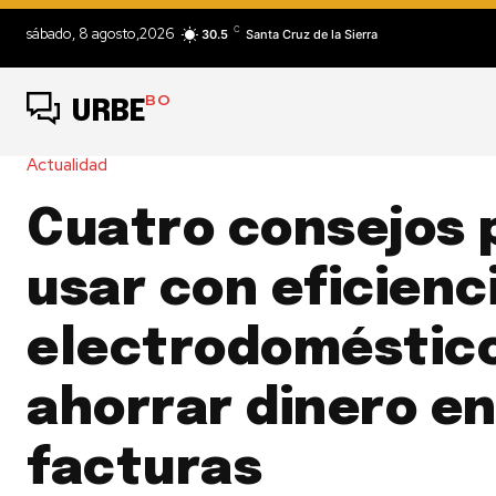
C
sábado, 8 agosto,2026
30.5
Santa Cruz de la Sierra
BO
URBE
Actualidad
Cuatro consejos 
usar con eficienc
electrodoméstico
ahorrar dinero en
facturas