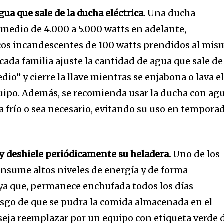
gua que sale de la ducha eléctrica.
Una ducha
medio de 4.000 a 5.000 watts en adelante,
ocos incandescentes de 100 watts prendidos al mis
ada familia ajuste la cantidad de agua que sale de
io” y cierre la llave mientras se enjabona o lava e
quipo. Además, se recomienda usar la ducha con ag
a frío o sea necesario, evitando su uso en tempora
nity of
 y deshiele periódicamente su heladera.
Uno de los
d be part
nsume altos niveles de energía y de forma
tion.
 ya que, permanece enchufada todos los días
esgo de que se pudra la comida almacenada en el
mail address on our website or click
nseja reemplazar por un equipo con etiqueta verde 
t worry, we respect your privacy and