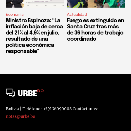
Economía
Actualidad
Ministro Espinoza: “La
Fuego es extinguido en
inflación baja de cerca
Santa Cruz tras más
del 21% al 4,9% en julio,
de 36 horas de trabajo
resultado de una
coordinado
política económica
responsable”
BO
URBE
Bolivia | Teléfono : +591 76090008 Contáctanos:
notas@urbe.bo