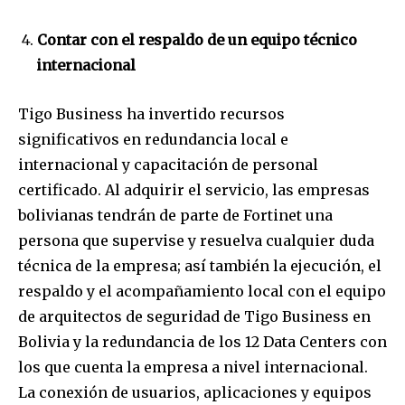
To subscribe, simply enter your email address on our website
or click the subscribe button below. Don't worry, we respect
your privacy and won't spam your inbox. Your information is
Contar con el respaldo de un equipo técnico
safe with us.
internacional
Tigo Business ha invertido recursos
significativos en redundancia local e
internacional y capacitación de personal
SUBSCRIBE
certificado. Al adquirir el servicio, las empresas
bolivianas tendrán de parte de Fortinet una
I've read and accept the
Privacy Policy
.
persona que supervise y resuelva cualquier duda
técnica de la empresa; así también la ejecución, el
respaldo y el acompañamiento local con el equipo
de arquitectos de seguridad de Tigo Business en
Bolivia y la redundancia de los 12 Data Centers con
los que cuenta la empresa a nivel internacional.
La conexión de usuarios, aplicaciones y equipos