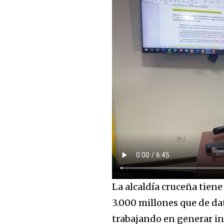
Join our commu
SUBSCRIBERS an
of the conversa
To subscribe, simply enter your e
the subscribe button below. Don'
won't spam your inbox. Your infor
La alcaldía cruceña tien
3.000 millones que de da
trabajando en generar i