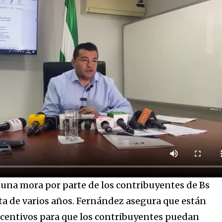
nity of
d be part
tion.
mail address on our website or click
t worry, we respect your privacy and
I've read and a
mation is safe with us.
e una mora por parte de los contribuyentes de Bs
ta de varios años. Fernández asegura que están
ncentivos para que los contribuyentes puedan