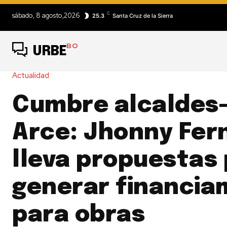
C
sábado, 8 agosto,2026
25.3
Santa Cruz de la Sierra
BO
URBE
Actualidad
Cumbre alcaldes-
Arce: Jhonny Fer
lleva propuestas
generar financia
para obras