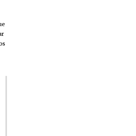
ue
ar
os