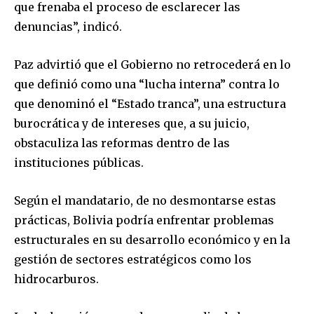
que frenaba el proceso de esclarecer las
SUBSCRIBERS and be part of the
denuncias”, indicó.
conversation.
To subscribe, simply enter your email address on our website
Paz advirtió que el Gobierno no retrocederá en lo
or click the subscribe button below. Don't worry, we respect
que definió como una “lucha interna” contra lo
your privacy and won't spam your inbox. Your information is
que denominó el “Estado tranca”, una estructura
safe with us.
burocrática y de intereses que, a su juicio,
obstaculiza las reformas dentro de las
instituciones públicas.
SUBSCRIBE
Según el mandatario, de no desmontarse estas
prácticas, Bolivia podría enfrentar problemas
I've read and accept the
Privacy Policy
.
estructurales en su desarrollo económico y en la
gestión de sectores estratégicos como los
hidrocarburos.