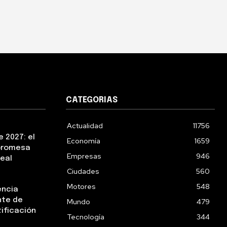
CATEGORIAS
Actualidad
11756
 2027: el
Economía
1659
 promesa
Empresas
946
real
Ciudades
560
Motores
548
encia
nte de
Mundo
479
tificación
Tecnología
344