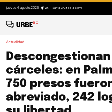
C
jueves, 6 agosto,2026
34
Santa Cruz de la Sierra
BO
URBE
Actualidad
Descongestionan
cárceles: en Pal
750 presos fueron
abreviado, 242 l
su libertad