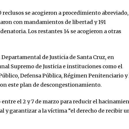
0 reclusos se acogieron a procedimiento abreviado,
ciaron con mandamientos de libertad y 191
enatoria. Los restantes 14 se acogieron a otras
nity of
 Departamental de Justicia de Santa Cruz, en
d be part
unal Supremo de Justicia e instituciones como el
tion.
 Público, Defensa Pública, Régimen Penitenciario y 
mail address on our website or click
aron este plan de descongestionamiento.
t worry, we respect your privacy and
I've read and a
mation is safe with us.
ó entre el 2 y 7 de marzo para reducir el hacinamie
al y garantizar a la víctima “el derecho de recibir u