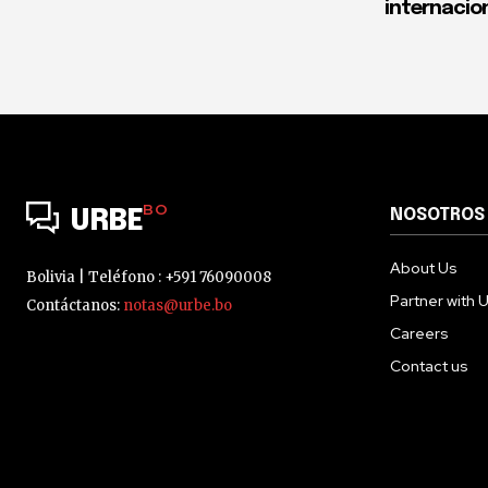
internacio
BO
NOSOTROS
URBE
About Us
Bolivia | Teléfono : +591 76090008
Partner with 
Contáctanos:
notas@urbe.bo
Careers
Contact us