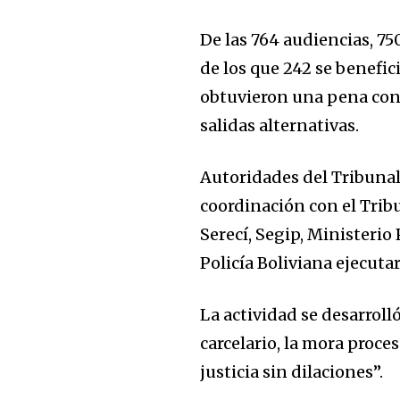
De las 764 audiencias, 75
de los que 242 se benefi
obtuvieron una pena cond
salidas alternativas.
Join our commu
Autoridades del Tribunal
SUBSCRIBERS an
coordinación con el Trib
of the conversa
Serecí, Segip, Ministerio
To subscribe, simply enter your e
Policía Boliviana ejecut
the subscribe button below. Don'
won't spam your inbox. Your infor
La actividad se desarroll
carcelario, la mora proces
justicia sin dilaciones”.