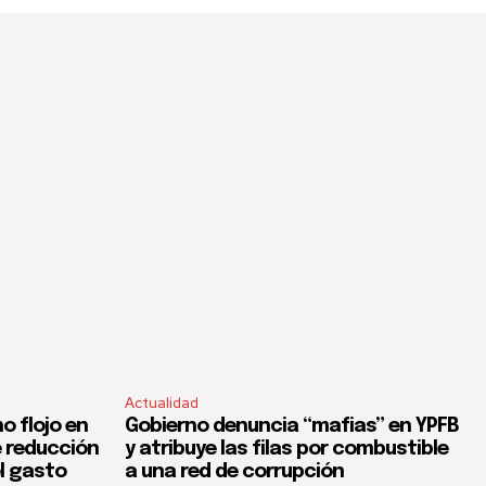
Actualidad
o flojo en
Gobierno denuncia “mafias” en YPFB
e reducción
y atribuye las filas por combustible
el gasto
a una red de corrupción