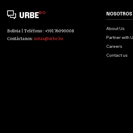
BO
NOSOTROS
URBE
About Us
Bolivia | Teléfono : +591 76090008
Partner with 
Contáctanos:
notas@urbe.bo
Careers
Contact us