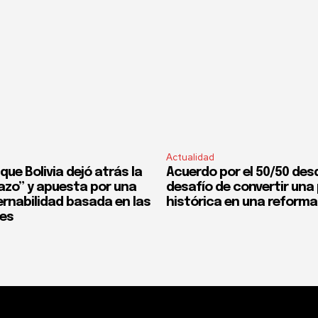
Actualidad
que Bolivia dejó atrás la
Acuerdo por el 50/50 desd
fazo” y apuesta por una
desafío de convertir un
rnabilidad basada en las
histórica en una reforma
nes