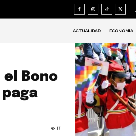
ACTUALIDAD
ECONOMIA
 el Bono
e paga
17