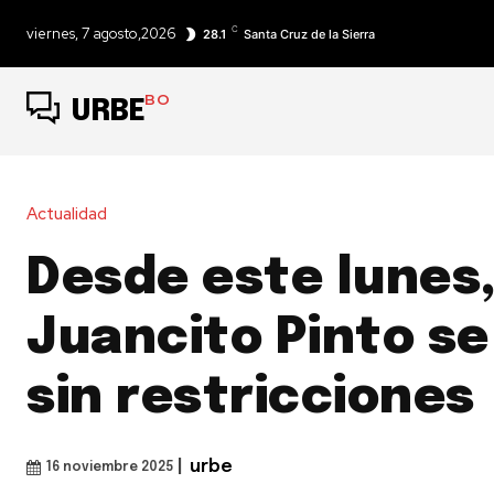
C
viernes, 7 agosto,2026
28.1
Santa Cruz de la Sierra
BO
URBE
Actualidad
Desde este lunes,
Juancito Pinto s
sin restricciones
|
urbe
16 noviembre 2025