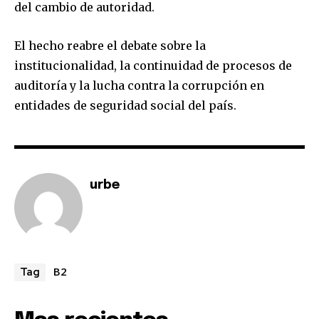
del cambio de autoridad.
SUBSCRIBERS and be part of the
conversation.
El hecho reabre el debate sobre la
To subscribe, simply enter your email address on our website
institucionalidad, la continuidad de procesos de
or click the subscribe button below. Don't worry, we respect
auditoría y la lucha contra la corrupción en
your privacy and won't spam your inbox. Your information is
safe with us.
entidades de seguridad social del país.
urbe
SUBSCRIBE
I've read and accept the
Privacy Policy
.
B2
Tag