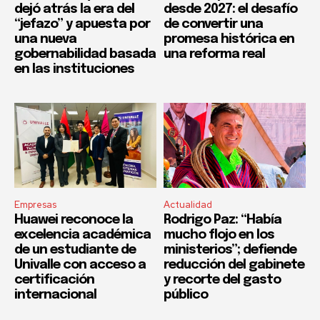
dejó atrás la era del
desde 2027: el desafío
“jefazo” y apuesta por
de convertir una
una nueva
promesa histórica en
gobernabilidad basada
una reforma real
en las instituciones
Empresas
Actualidad
Huawei reconoce la
Rodrigo Paz: “Había
excelencia académica
mucho flojo en los
de un estudiante de
ministerios”; defiende
Univalle con acceso a
reducción del gabinete
certificación
y recorte del gasto
internacional
público