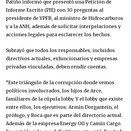
Patiño informó que presentó una Petición de
Informe Escrito (PIE) con 30 preguntas al
Join our community of
presidente de YPFB, al ministro de Hidrocarburos
SUBSCRIBERS and be part of the
y a la ANH, además de solicitar interpelaciones y
conversation.
acciones legales para esclarecer los hechos.
To subscribe, simply enter your email address on our website
or click the subscribe button below. Don't worry, we respect
Subrayó que todos los responsables, incluidos
your privacy and won't spam your inbox. Your information is
directivos actuales, exfuncionarios y empresas
safe with us.
privadas vinculadas, deben rendir cuentas.
“Este triángulo de la corrupción donde vemos
políticos involucrados, los hijos de Arce,
SUBSCRIBE
familiares de la cúpula lobby. Y el lobby que existe
entre ellos, los ejecutivos: Armin Dorgantein, el
I've read and accept the
Privacy Policy
.
prófugo, y Roca que es parte del directorio actual.
Además de la empresa Energy Oil y Camin Cargo.