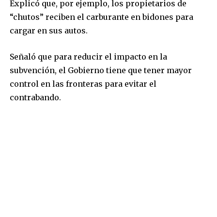
Explicó que, por ejemplo, los propietarios de
“chutos” reciben el carburante en bidones para
cargar en sus autos.
Señaló que para reducir el impacto en la
subvención, el Gobierno tiene que tener mayor
control en las fronteras para evitar el
contrabando.
Join our community of
SUBSCRIBERS and be part of the
conversation.
To subscribe, simply enter your email address on our website
or click the subscribe button below. Don't worry, we respect
your privacy and won't spam your inbox. Your information is
safe with us.