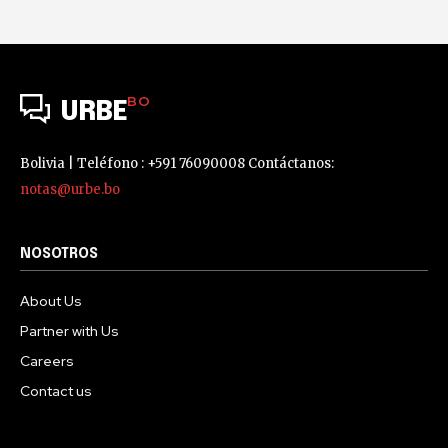
BO
URBE
Bolivia | Teléfono : +591 76090008 Contáctanos:
notas@urbe.bo
NOSOTROS
About Us
Partner with Us
Careers
Contact us