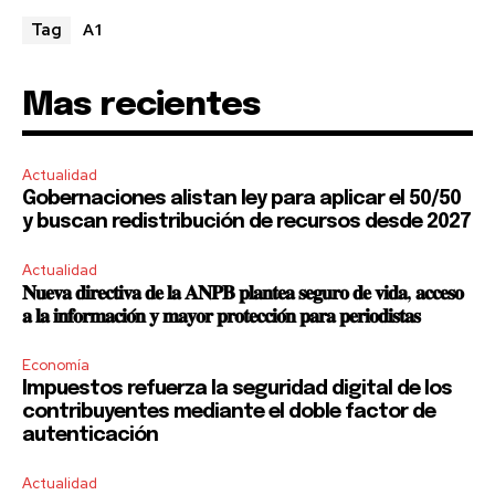
A1
Tag
Mas recientes
Actualidad
Gobernaciones alistan ley para aplicar el 50/50
y buscan redistribución de recursos desde 2027
Actualidad
𝐍𝐮𝐞𝐯𝐚 𝐝𝐢𝐫𝐞𝐜𝐭𝐢𝐯𝐚 𝐝𝐞 𝐥𝐚 𝐀𝐍𝐏𝐁 𝐩𝐥𝐚𝐧𝐭𝐞𝐚 𝐬𝐞𝐠𝐮𝐫𝐨 𝐝𝐞 𝐯𝐢𝐝𝐚, 𝐚𝐜𝐜𝐞𝐬𝐨
𝐚 𝐥𝐚 𝐢𝐧𝐟𝐨𝐫𝐦𝐚𝐜𝐢𝐨́𝐧 𝐲 𝐦𝐚𝐲𝐨𝐫 𝐩𝐫𝐨𝐭𝐞𝐜𝐜𝐢𝐨́𝐧 𝐩𝐚𝐫𝐚 𝐩𝐞𝐫𝐢𝐨𝐝𝐢𝐬𝐭𝐚𝐬
Economía
Impuestos refuerza la seguridad digital de los
contribuyentes mediante el doble factor de
autenticación
Actualidad