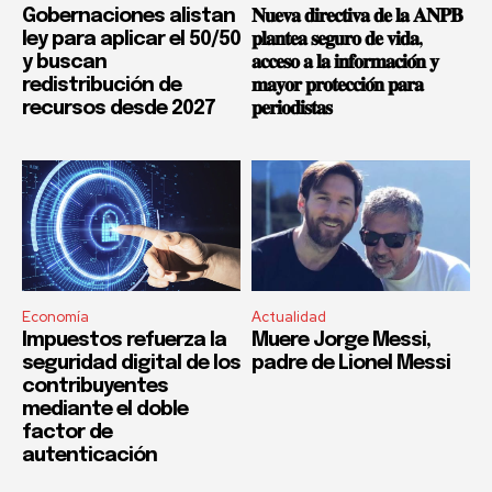
Gobernaciones alistan
𝐍𝐮𝐞𝐯𝐚 𝐝𝐢𝐫𝐞𝐜𝐭𝐢𝐯𝐚 𝐝𝐞 𝐥𝐚 𝐀𝐍𝐏𝐁
ley para aplicar el 50/50
𝐩𝐥𝐚𝐧𝐭𝐞𝐚 𝐬𝐞𝐠𝐮𝐫𝐨 𝐝𝐞 𝐯𝐢𝐝𝐚,
y buscan
𝐚𝐜𝐜𝐞𝐬𝐨 𝐚 𝐥𝐚 𝐢𝐧𝐟𝐨𝐫𝐦𝐚𝐜𝐢𝐨́𝐧 𝐲
redistribución de
𝐦𝐚𝐲𝐨𝐫 𝐩𝐫𝐨𝐭𝐞𝐜𝐜𝐢𝐨́𝐧 𝐩𝐚𝐫𝐚
recursos desde 2027
𝐩𝐞𝐫𝐢𝐨𝐝𝐢𝐬𝐭𝐚𝐬
Economía
Actualidad
Impuestos refuerza la
Muere Jorge Messi,
seguridad digital de los
padre de Lionel Messi
contribuyentes
mediante el doble
factor de
autenticación