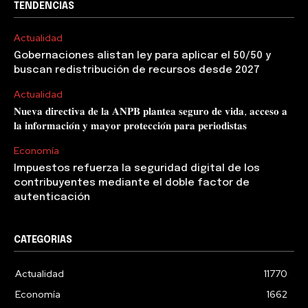
TENDENCIAS
Actualidad
Gobernaciones alistan ley para aplicar el 50/50 y
buscan redistribución de recursos desde 2027
Actualidad
𝐍𝐮𝐞𝐯𝐚 𝐝𝐢𝐫𝐞𝐜𝐭𝐢𝐯𝐚 𝐝𝐞 𝐥𝐚 𝐀𝐍𝐏𝐁 𝐩𝐥𝐚𝐧𝐭𝐞𝐚 𝐬𝐞𝐠𝐮𝐫𝐨 𝐝𝐞 𝐯𝐢𝐝𝐚, 𝐚𝐜𝐜𝐞𝐬𝐨 𝐚
𝐥𝐚 𝐢𝐧𝐟𝐨𝐫𝐦𝐚𝐜𝐢𝐨́𝐧 𝐲 𝐦𝐚𝐲𝐨𝐫 𝐩𝐫𝐨𝐭𝐞𝐜𝐜𝐢𝐨́𝐧 𝐩𝐚𝐫𝐚 𝐩𝐞𝐫𝐢𝐨𝐝𝐢𝐬𝐭𝐚𝐬
Economía
Impuestos refuerza la seguridad digital de los
contribuyentes mediante el doble factor de
autenticación
CATEGORIAS
Actualidad
11770
Economía
1662