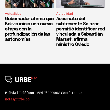
Actualidad
Actualidad
Gobernador afirma que
Asesinato del
Bolivia inicia una nueva
subteniente Salazar
etapa con la
permitió identificar red
profundización de las
vinculada a Sebastián
autonomías
Marset, afirma
ministro Oviedo
BO
URBE
Bolivia | Teléfono : +591 76090008 Contáctanos:
notas@urbe.bo