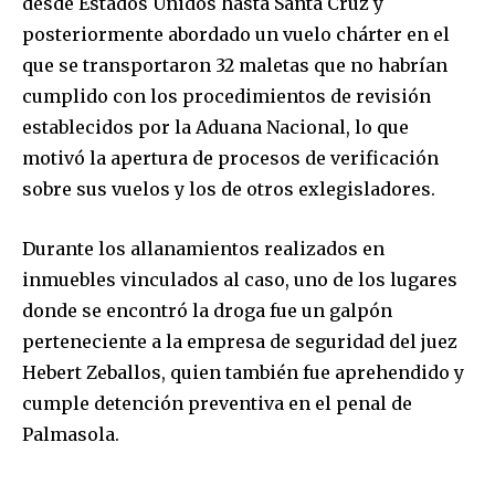
desde Estados Unidos hasta Santa Cruz y
posteriormente abordado un vuelo chárter en el
que se transportaron 32 maletas que no habrían
cumplido con los procedimientos de revisión
establecidos por la Aduana Nacional, lo que
motivó la apertura de procesos de verificación
sobre sus vuelos y los de otros exlegisladores.
Durante los allanamientos realizados en
inmuebles vinculados al caso, uno de los lugares
donde se encontró la droga fue un galpón
perteneciente a la empresa de seguridad del juez
Hebert Zeballos, quien también fue aprehendido y
Join our community of
cumple detención preventiva en el penal de
SUBSCRIBERS and be part of the
Palmasola.
conversation.