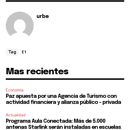
To subscribe, simply enter your email address on our website
or click the subscribe button below. Don't worry, we respect
your privacy and won't spam your inbox. Your information is
urbe
safe with us.
E1
Tag
SUBSCRIBE
Mas recientes
I've read and accept the
Privacy Policy
.
Economía
Paz apuesta por una Agencia de Turismo con
actividad financiera y alianza público – privada
Actualidad
Programa Aula Conectada: Más de 5.000
antenas Starlink serán instaladas en escuelas