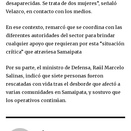
desaparecidas. Se trata de dos mujeres”, señaló
Velazco, en contacto con los medios.
En ese contexto, remarcó que se coordina con las
diferentes autoridades del sector para brindar
cualquier apoyo que requieran por esta “situación
crítica” que atraviesa Samaipata
Por su parte, el ministro de Defensa, Raúl Marcelo
Salinas, indicó que siete personas fueron
rescatadas con vida tras el desborde que afectó a
Join our community of
varias comunidades en Samaipata, y sostuvo que
SUBSCRIBERS and be part of the
conversation.
los operativos continúan.
To subscribe, simply enter your email address on our website
or click the subscribe button below. Don't worry, we respect
your privacy and won't spam your inbox. Your information is
safe with us.