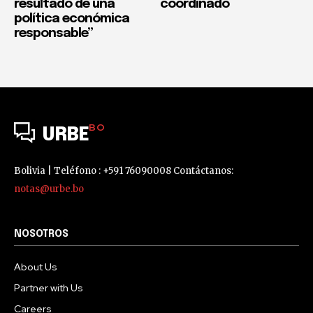
resultado de una
coordinado
política económica
responsable”
BO
URBE
Bolivia | Teléfono : +591 76090008 Contáctanos:
notas@urbe.bo
NOSOTROS
About Us
Partner with Us
Careers