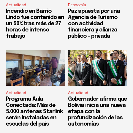
Actualidad
Economía
Incendio en Barrio
Paz apuesta por una
Lindo fue contenido en
Agencia de Turismo
un 50% tras más de 27
con actividad
horas de intenso
financiera y alianza
trabajo
público – privada
Actualidad
Actualidad
Programa Aula
Gobernador afirma que
Conectada: Más de
Bolivia inicia una nueva
5.000 antenas Starlink
etapa con la
serán instaladas en
profundización de las
escuelas del país
autonomías