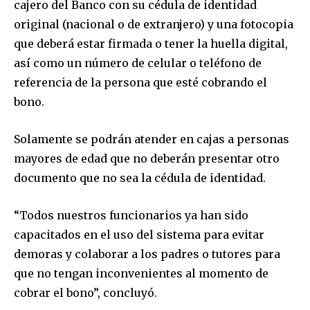
cajero del Banco con su cédula de identidad
Join our community of
original (nacional o de extranjero) y una fotocopia
SUBSCRIBERS and be part of the
que deberá estar firmada o tener la huella digital,
conversation.
así como un número de celular o teléfono de
referencia de la persona que esté cobrando el
To subscribe, simply enter your email address on our website
or click the subscribe button below. Don't worry, we respect
bono.
your privacy and won't spam your inbox. Your information is
safe with us.
Solamente se podrán atender en cajas a personas
mayores de edad que no deberán presentar otro
documento que no sea la cédula de identidad.
“Todos nuestros funcionarios ya han sido
SUBSCRIBE
capacitados en el uso del sistema para evitar
demoras y colaborar a los padres o tutores para
I've read and accept the
Privacy Policy
.
que no tengan inconvenientes al momento de
cobrar el bono”, concluyó.