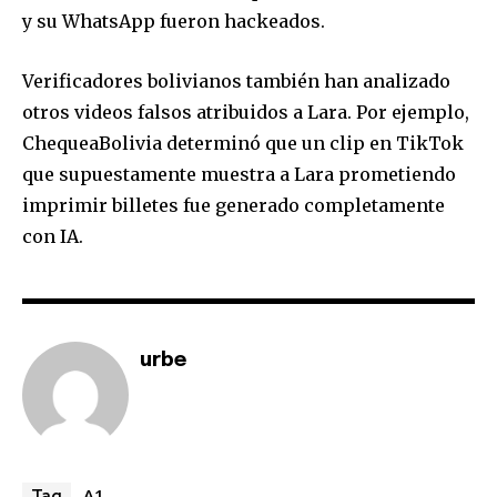
y su WhatsApp fueron hackeados.
Verificadores bolivianos también han analizado
Join our community of
otros videos falsos atribuidos a Lara. Por ejemplo,
SUBSCRIBERS and be part of the
ChequeaBolivia determinó que un clip en TikTok
conversation.
que supuestamente muestra a Lara prometiendo
imprimir billetes fue generado completamente
To subscribe, simply enter your email address on our website
or click the subscribe button below. Don't worry, we respect
con IA.
your privacy and won't spam your inbox. Your information is
safe with us.
urbe
SUBSCRIBE
I've read and accept the
Privacy Policy
.
A1
Tag