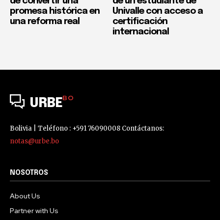
de convertir una
de un estudiante de
promesa histórica en
Univalle con acceso a
una reforma real
certificación
internacional
BO
URBE
Bolivia | Teléfono : +591 76090008 Contáctanos:
notas@urbe.bo
NOSOTROS
About Us
Partner with Us