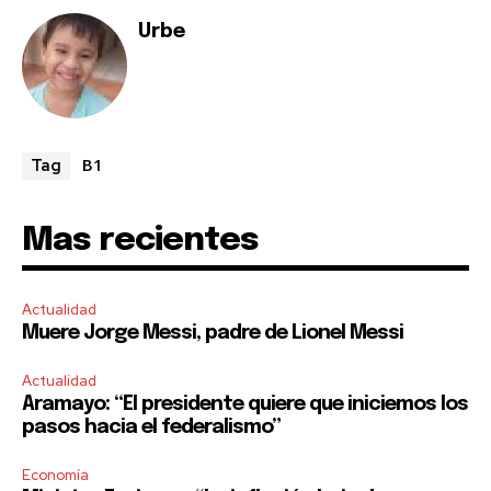
safe with us.
Urbe
SUBSCRIBE
B1
Tag
I've read and accept the
Privacy Policy
.
Mas recientes
Actualidad
Muere Jorge Messi, padre de Lionel Messi
Actualidad
Aramayo: “El presidente quiere que iniciemos los
pasos hacia el federalismo”
Economía