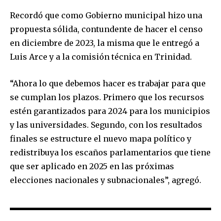
Recordó que como Gobierno municipal hizo una
propuesta sólida, contundente de hacer el censo
en diciembre de 2023, la misma que le entregó a
Luis Arce y a la comisión técnica en Trinidad.
“Ahora lo que debemos hacer es trabajar para que
se cumplan los plazos. Primero que los recursos
estén garantizados para 2024 para los municipios
y las universidades. Segundo, con los resultados
finales se estructure el nuevo mapa político y
Join our community of
redistribuya los escaños parlamentarios que tiene
SUBSCRIBERS and be part of the
que ser aplicado en 2025 en las próximas
conversation.
elecciones nacionales y subnacionales”, agregó.
To subscribe, simply enter your email address on our website
or click the subscribe button below. Don't worry, we respect
your privacy and won't spam your inbox. Your information is