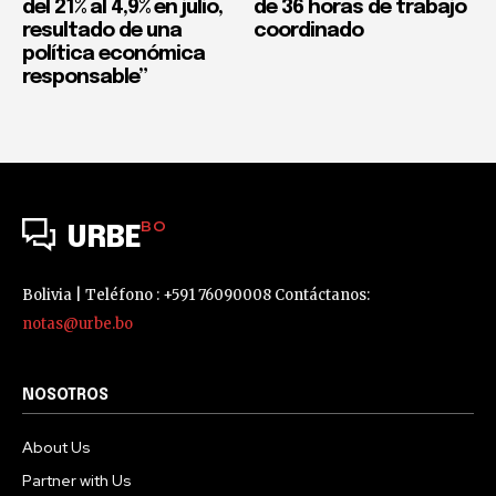
del 21% al 4,9% en julio,
de 36 horas de trabajo
resultado de una
coordinado
política económica
responsable”
BO
URBE
Bolivia | Teléfono : +591 76090008 Contáctanos:
notas@urbe.bo
NOSOTROS
About Us
Partner with Us