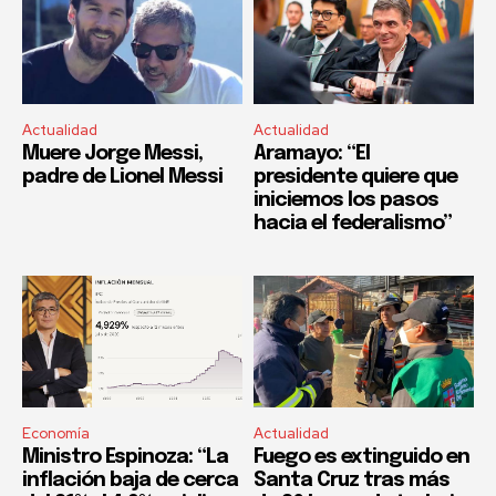
Actualidad
Actualidad
Muere Jorge Messi,
Aramayo: “El
padre de Lionel Messi
presidente quiere que
iniciemos los pasos
hacia el federalismo”
Economía
Actualidad
Ministro Espinoza: “La
Fuego es extinguido en
inflación baja de cerca
Santa Cruz tras más