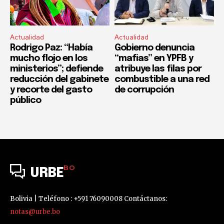
Actualidad
Actualidad
Rodrigo Paz: “Había
Gobierno denuncia
mucho flojo en los
“mafias” en YPFB y
ministerios”; defiende
atribuye las filas por
reducción del gabinete
combustible a una red
y recorte del gasto
de corrupción
público
BO
URBE
Bolivia | Teléfono : +591 76090008 Contáctanos:
notas@urbe.bo