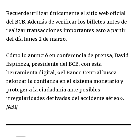
Recuerde utilizar únicamente el sitio web oficial
del BCB. Además de verificar los billetes antes de
realizar transacciones importantes esto a partir
del día lunes 2 de marzo.
Join our community of
Cómo lo anunció en conferencia de prensa, David
SUBSCRIBERS and be part of the
Espinoza, presidente del BCB, con esta
conversation.
herramienta digital, «el Banco Central busca
To subscribe, simply enter your email address on our website
reforzar la confianza en el sistema monetario y
or click the subscribe button below. Don't worry, we respect
proteger a la ciudadanía ante posibles
your privacy and won't spam your inbox. Your information is
safe with us.
irregularidades derivadas del accidente aéreo».
/ABI/