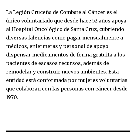
your privacy and won't spam your inbox. Your information is
safe with us.
La Legión Cruceña de Combate al Cáncer es el
único voluntariado que desde hace 52 años apoya
al Hospital Oncológico de Santa Cruz, cubriendo
diversas falencias como pagar mensualmente a
médicos, enfermeras y personal de apoyo,
SUBSCRIBE
dispensar medicamentos de forma gratuita a los
pacientes de escasos recursos, además de
I've read and accept the
Privacy Policy
.
remodelar y construir nuevos ambientes. Esta
entidad está conformada por mujeres voluntarias
que colaboran con las personas con cáncer desde
1970.