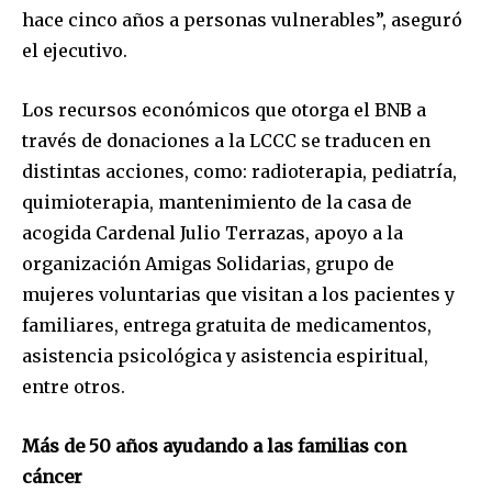
hace cinco años a personas vulnerables”, aseguró
el ejecutivo.
Los recursos económicos que otorga el BNB a
través de donaciones a la LCCC se traducen en
distintas acciones, como: radioterapia, pediatría,
quimioterapia, mantenimiento de la casa de
acogida Cardenal Julio Terrazas, apoyo a la
organización Amigas Solidarias, grupo de
mujeres voluntarias que visitan a los pacientes y
familiares, entrega gratuita de medicamentos,
asistencia psicológica y asistencia espiritual,
Join our community of
entre otros.
SUBSCRIBERS and be part of the
conversation.
Más de 50 años ayudando a las familias con
To subscribe, simply enter your email address on our website
cáncer
or click the subscribe button below. Don't worry, we respect