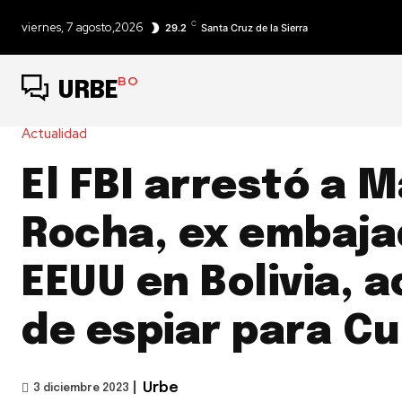
C
viernes, 7 agosto,2026
29.2
Santa Cruz de la Sierra
BO
URBE
Actualidad
El FBI arrestó a 
Rocha, ex embaja
EEUU en Bolivia, 
de espiar para C
|
Urbe
3 diciembre 2023