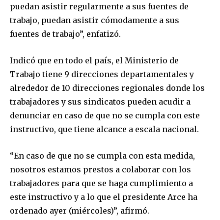
puedan asistir regularmente a sus fuentes de
trabajo, puedan asistir cómodamente a sus
fuentes de trabajo”, enfatizó.
Indicó que en todo el país, el Ministerio de
Trabajo tiene 9 direcciones departamentales y
alrededor de 10 direcciones regionales donde los
trabajadores y sus sindicatos pueden acudir a
denunciar en caso de que no se cumpla con este
instructivo, que tiene alcance a escala nacional.
Join our community of
SUBSCRIBERS and be part of the
“En caso de que no se cumpla con esta medida,
conversation.
nosotros estamos prestos a colaborar con los
trabajadores para que se haga cumplimiento a
To subscribe, simply enter your email address on our website
or click the subscribe button below. Don't worry, we respect
este instructivo y a lo que el presidente Arce ha
your privacy and won't spam your inbox. Your information is
ordenado ayer (miércoles)”, afirmó.
safe with us.