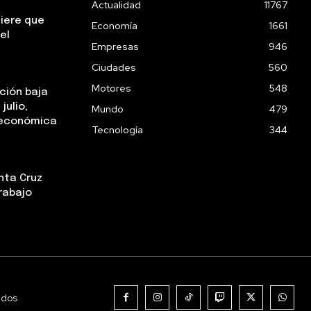
Actualidad
11767
uiere que
Economía
1661
el
Empresas
946
Ciudades
560
Motores
548
ación baja
julio,
Mundo
479
a económica
Tecnología
344
nta Cruz
rabajo
ados