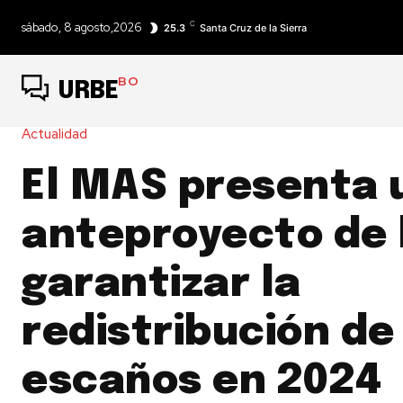
C
sábado, 8 agosto,2026
25.3
Santa Cruz de la Sierra
BO
URBE
Actualidad
El MAS presenta 
anteproyecto de 
garantizar la
redistribución de
escaños en 2024