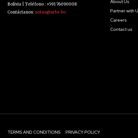
About Us
Bolivia | Teléfono : +591 76090008
Partner with 
Contáctanos:
notas@urbe.bo
Careers
Contact us
TERMS AND CONDITIONS
PRIVACY POLICY