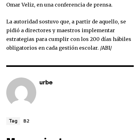
Omar Veliz, en una conferencia de prensa.
SUBSCRIBERS and be part of the
conversation.
La autoridad sostuvo que, a partir de aquello, se
To subscribe, simply enter your email address on our website
pidió a directores y maestros implementar
or click the subscribe button below. Don't worry, we respect
estrategias para cumplir con los 200 días hábiles
your privacy and won't spam your inbox. Your information is
safe with us.
obligatorios en cada gestión escolar. /ABI/
urbe
SUBSCRIBE
I've read and accept the
Privacy Policy
.
B2
Tag