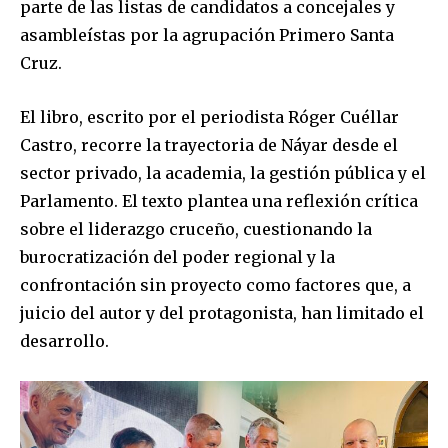
parte de las listas de candidatos a concejales y
asambleístas por la agrupación Primero Santa
Join our community of
Cruz.
SUBSCRIBERS and be part of the
conversation.
El libro, escrito por el periodista Róger Cuéllar
Castro, recorre la trayectoria de Náyar desde el
To subscribe, simply enter your email address on our website
sector privado, la academia, la gestión pública y el
or click the subscribe button below. Don't worry, we respect
your privacy and won't spam your inbox. Your information is
Parlamento. El texto plantea una reflexión crítica
safe with us.
sobre el liderazgo cruceño, cuestionando la
burocratización del poder regional y la
confrontación sin proyecto como factores que, a
juicio del autor y del protagonista, han limitado el
desarrollo.
SUBSCRIBE
I've read and accept the
Privacy Policy
.