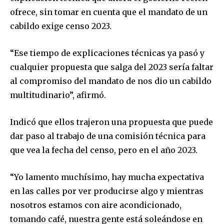
ofrece, sin tomar en cuenta que el mandato de un
cabildo exige censo 2023.
“Ese tiempo de explicaciones técnicas ya pasó y
cualquier propuesta que salga del 2023 sería faltar
Join our community of
SUBSCRIBERS and be part of the
al compromiso del mandato de nos dio un cabildo
conversation.
multitudinario”, afirmó.
To subscribe, simply enter your email address on our website
Indicó que ellos trajeron una propuesta que puede
or click the subscribe button below. Don't worry, we respect
your privacy and won't spam your inbox. Your information is
dar paso al trabajo de una comisión técnica para
safe with us.
que vea la fecha del censo, pero en el año 2023.
“Yo lamento muchísimo, hay mucha expectativa
en las calles por ver producirse algo y mientras
nosotros estamos con aire acondicionado,
SUBSCRIBE
tomando café, nuestra gente está soleándose en