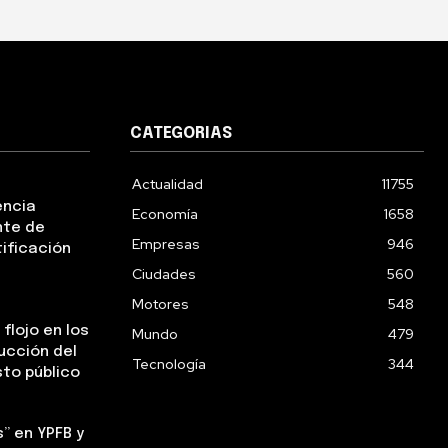
CATEGORIAS
Actualidad
11755
encia
Economía
1658
nte de
Empresas
946
tificación
Ciudades
560
Motores
548
flojo en los
Mundo
479
ucción del
Tecnología
344
sto público
” en YPFB y