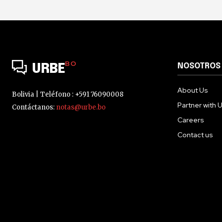
BO
NOSOTROS
URBE
About Us
Bolivia | Teléfono : +591 76090008
Partner with 
Contáctanos:
notas@urbe.bo
Careers
Contact us