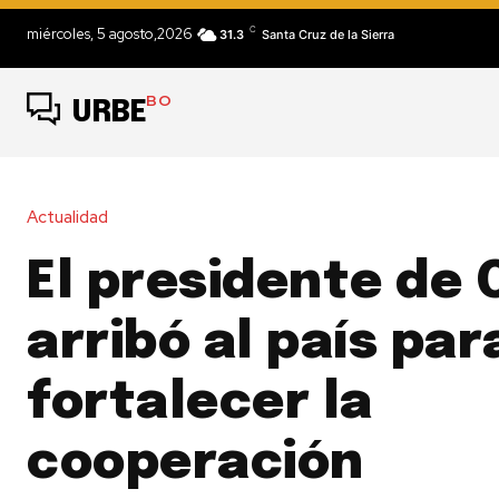
C
miércoles, 5 agosto,2026
31.3
Santa Cruz de la Sierra
BO
URBE
Actualidad
El presidente de 
arribó al país par
fortalecer la
cooperación