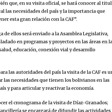
n que, en su visita oficial, se hará conocer al titu
al las necesidades del país y la importancia que
ner esta gran relación con la CAF”.
 de ellos será enviado a la Asamblea Legislativa,
nity of
sladado en programas y proyectos en las áreas en l
d be part
salud, educación, conexión vial y desarrollo
tion.
mail address on our website or click
t worry, we respect your privacy and
ra las autoridades del país la visita de la CAF es u
I've read and a
mation is safe with us.
 las necesidades que tienen los bolivianos en las
ís y para articular y reactivar la economía.
cer el cronograma de la visita de Díaz-Granados;
ancillería se encargará de difundir las actividades