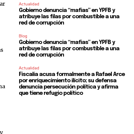
lar
Actualidad
Gobierno denuncia “mafias” en YPFB y
atribuye las filas por combustible a una
red de corrupción
Blog
Gobierno denuncia “mafias” en YPFB y
atribuye las filas por combustible a una
as
red de corrupción
Actualidad
SUBSCRIBE
Fiscalía acusa formalmente a Rafael Arce
por enriquecimiento ilícito; su defensa
na
ccept the
Privacy Policy
.
denuncia persecución política y afirma
que tiene refugio político
 y