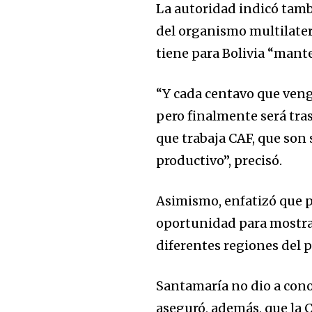
La autoridad indicó tambié
del organismo multilater
tiene para Bolivia “mante
“Y cada centavo que venga
Join our commu
pero finalmente será tra
SUBSCRIBERS an
que trabaja CAF, que son 
of the conversa
productivo”, precisó.
To subscribe, simply enter your e
the subscribe button below. Don'
Asimismo, enfatizó que pa
won't spam your inbox. Your infor
oportunidad para mostrar
diferentes regiones del pa
Santamaría no dio a cono
aseguró, además, que la C