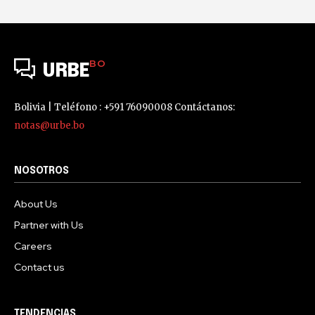
BO
URBE
Bolivia | Teléfono : +591 76090008 Contáctanos:
notas@urbe.bo
NOSOTROS
About Us
Partner with Us
Careers
Contact us
TENDENCIAS