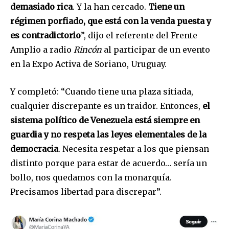
demasiado rica
. Y la han cercado.
Tiene un
Join our community of
régimen porfiado, que está con la venda puesta y
SUBSCRIBERS and be part of the
es contradictorio
”, dijo el referente del Frente
conversation.
Amplio a radio
Rincón
al participar de un evento
To subscribe, simply enter your email address on our website
en la Expo Activa de Soriano, Uruguay.
or click the subscribe button below. Don't worry, we respect
your privacy and won't spam your inbox. Your information is
safe with us.
Y completó: “Cuando tiene una plaza sitiada,
cualquier discrepante es un traidor. Entonces,
el
sistema político de Venezuela está siempre en
guardia y no respeta las leyes elementales de la
democracia
. Necesita respetar a los que piensan
SUBSCRIBE
distinto porque para estar de acuerdo… sería un
bollo, nos quedamos con la monarquía.
I've read and accept the
Privacy Policy
.
Precisamos libertad para discrepar”.