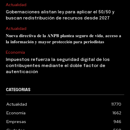
Actualidad
Gobernaciones alistan ley para aplicar el 50/50 y
buscan redistribución de recursos desde 2027
Actualidad
𝐍𝐮𝐞𝐯𝐚 𝐝𝐢𝐫𝐞𝐜𝐭𝐢𝐯𝐚 𝐝𝐞 𝐥𝐚 𝐀𝐍𝐏𝐁 𝐩𝐥𝐚𝐧𝐭𝐞𝐚 𝐬𝐞𝐠𝐮𝐫𝐨 𝐝𝐞 𝐯𝐢𝐝𝐚, 𝐚𝐜𝐜𝐞𝐬𝐨 𝐚
𝐥𝐚 𝐢𝐧𝐟𝐨𝐫𝐦𝐚𝐜𝐢𝐨́𝐧 𝐲 𝐦𝐚𝐲𝐨𝐫 𝐩𝐫𝐨𝐭𝐞𝐜𝐜𝐢𝐨́𝐧 𝐩𝐚𝐫𝐚 𝐩𝐞𝐫𝐢𝐨𝐝𝐢𝐬𝐭𝐚𝐬
Economía
Impuestos refuerza la seguridad digital de los
contribuyentes mediante el doble factor de
autenticación
CATEGORIAS
Actualidad
11770
Economía
1662
Empresas
946