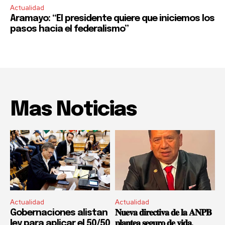
Actualidad
Aramayo: “El presidente quiere que iniciemos los
pasos hacia el federalismo”
Mas Noticias
Actualidad
Actualidad
Gobernaciones alistan
𝐍𝐮𝐞𝐯𝐚 𝐝𝐢𝐫𝐞𝐜𝐭𝐢𝐯𝐚 𝐝𝐞 𝐥𝐚 𝐀𝐍𝐏𝐁
ley para aplicar el 50/50
𝐩𝐥𝐚𝐧𝐭𝐞𝐚 𝐬𝐞𝐠𝐮𝐫𝐨 𝐝𝐞 𝐯𝐢𝐝𝐚,