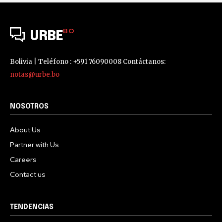
BO
URBE
Bolivia | Teléfono : +591 76090008 Contáctanos:
notas@urbe.bo
NOSOTROS
About Us
Partner with Us
Careers
Contact us
TENDENCIAS