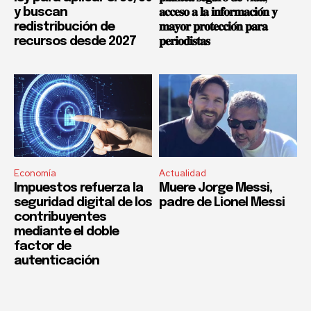
y buscan
𝐚𝐜𝐜𝐞𝐬𝐨 𝐚 𝐥𝐚 𝐢𝐧𝐟𝐨𝐫𝐦𝐚𝐜𝐢𝐨́𝐧 𝐲
redistribución de
𝐦𝐚𝐲𝐨𝐫 𝐩𝐫𝐨𝐭𝐞𝐜𝐜𝐢𝐨́𝐧 𝐩𝐚𝐫𝐚
recursos desde 2027
𝐩𝐞𝐫𝐢𝐨𝐝𝐢𝐬𝐭𝐚𝐬
Economía
Actualidad
Impuestos refuerza la
Muere Jorge Messi,
seguridad digital de los
padre de Lionel Messi
contribuyentes
mediante el doble
factor de
autenticación