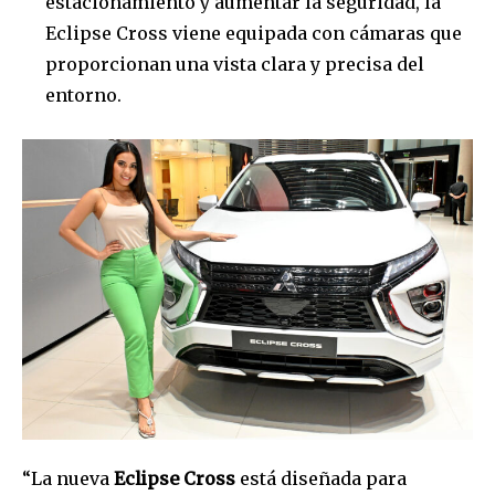
estacionamiento y aumentar la seguridad, la
Join our community of
Eclipse Cross viene equipada con cámaras que
SUBSCRIBERS and be part of the
proporcionan una vista clara y precisa del
conversation.
entorno.
To subscribe, simply enter your email address on our website
or click the subscribe button below. Don't worry, we respect
your privacy and won't spam your inbox. Your information is
safe with us.
SUBSCRIBE
I've read and accept the
Privacy Policy
.
“La nueva
Eclipse Cross
está diseñada para