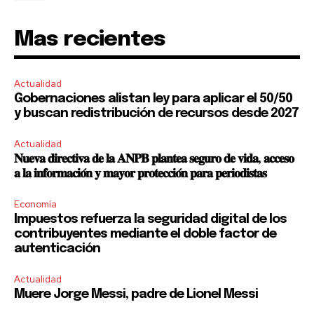
Mas recientes
Actualidad
Gobernaciones alistan ley para aplicar el 50/50
y buscan redistribución de recursos desde 2027
Actualidad
𝐍𝐮𝐞𝐯𝐚 𝐝𝐢𝐫𝐞𝐜𝐭𝐢𝐯𝐚 𝐝𝐞 𝐥𝐚 𝐀𝐍𝐏𝐁 𝐩𝐥𝐚𝐧𝐭𝐞𝐚 𝐬𝐞𝐠𝐮𝐫𝐨 𝐝𝐞 𝐯𝐢𝐝𝐚, 𝐚𝐜𝐜𝐞𝐬𝐨
𝐚 𝐥𝐚 𝐢𝐧𝐟𝐨𝐫𝐦𝐚𝐜𝐢𝐨́𝐧 𝐲 𝐦𝐚𝐲𝐨𝐫 𝐩𝐫𝐨𝐭𝐞𝐜𝐜𝐢𝐨́𝐧 𝐩𝐚𝐫𝐚 𝐩𝐞𝐫𝐢𝐨𝐝𝐢𝐬𝐭𝐚𝐬
Economía
Impuestos refuerza la seguridad digital de los
contribuyentes mediante el doble factor de
autenticación
Actualidad
Muere Jorge Messi, padre de Lionel Messi