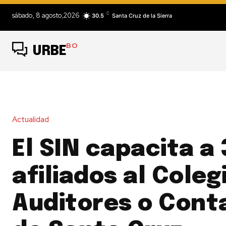
C
sábado, 8 agosto,2026
30.5
Santa Cruz de la Sierra
BO
URBE
Actualidad
El SIN capacita a
afiliados al Coleg
Auditores o Cont