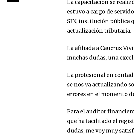
La capacitación se realiz
estuvo a cargo de servido
SIN, institución pública
actualización tributaria.
La afiliada a Caucruz Viv
muchas dudas, una excele
La profesional en conta
se nos va actualizando s
Join our commu
errores en el momento de 
SUBSCRIBERS an
of the conversa
Para el auditor financie
que ha facilitado el regi
To subscribe, simply enter your e
dudas, me voy muy satisf
the subscribe button below. Don'