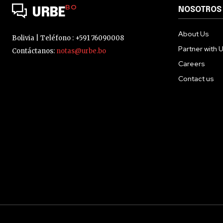
BO
NOSOTROS
URBE
About Us
Bolivia | Teléfono : +591 76090008
Partner with 
Contáctanos:
notas@urbe.bo
Careers
Contact us