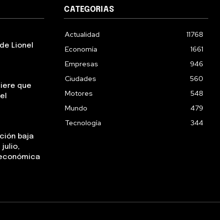
CATEGORIAS
Actualidad
11768
de Lionel
Economía
1661
Empresas
946
Ciudades
560
uiere que
Motores
548
el
Mundo
479
Tecnología
344
ación baja
julio,
a económica