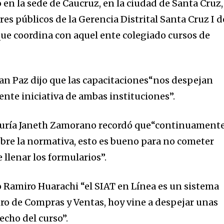
ó en la sede de Caucruz, en la ciudad de Santa Cruz,
res públicos de la Gerencia Distrital Santa Cruz I d
 que coordina con aquel ente colegiado cursos de
ian Paz dijo que las capacitaciones“nos despejan
nte iniciativa de ambas instituciones”.
duría Janeth Zamorano recordó que“continuament
obre la normativa, esto es bueno para no cometer
nity of
llenar los formularios”.
d be part
tion.
ro Ramiro Huarachi “el SIAT en Línea es un sistema
stro de Compras y Ventas, hoy vine a despejar unas
mail address on our website or click
echo del curso”.
t worry, we respect your privacy and
I've read and a