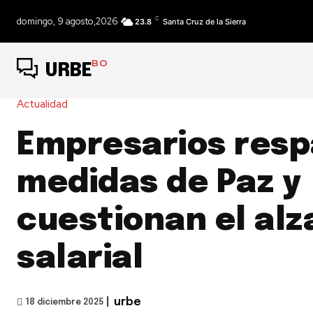
C
domingo, 9 agosto,2026
23.8
Santa Cruz de la Sierra
BO
URBE
Actualidad
Empresarios resp
medidas de Paz y
cuestionan el alz
salarial
|
urbe
18 diciembre 2025