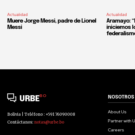
Actualidad
Actualidad
Muere Jorge Messi, padre de Lionel
Aramayo: “E
Messi
iniciemos l
federalism
BO
NOSOTROS
URBE
About Us
Bolivia | Teléfono : +591 76090008
Partner with 
Contáctanos:
notas@urbe.bo
Careers