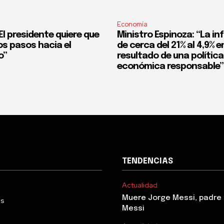
Economía
l presidente quiere que
Ministro Espinoza: “La in
os pasos hacia el
de cerca del 21% al 4,9% en
o”
resultado de una política
económica responsable”
TENDENCIAS
Actualidad
Muere Jorge Messi, padre 
Us
Messi