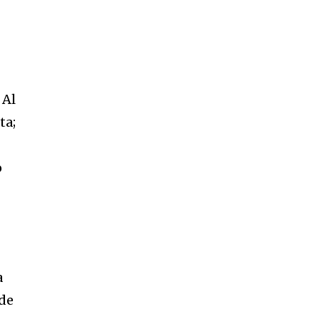
 Al
ta;
o
a
 de