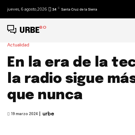
C
jueves, 6 agosto,2026
34
Santa Cruz de la Sierra
BO
URBE
Actualidad
En la era de la te
la radio sigue más
que nunca
|
urbe
19 marzo 2024