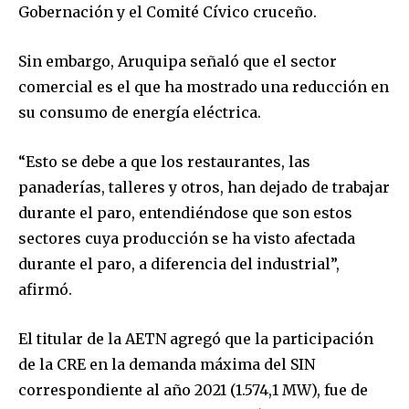
Gobernación y el Comité Cívico cruceño.
Sin embargo, Aruquipa señaló que el sector
comercial es el que ha mostrado una reducción en
su consumo de energía eléctrica.
“Esto se debe a que los restaurantes, las
panaderías, talleres y otros, han dejado de trabajar
durante el paro, entendiéndose que son estos
sectores cuya producción se ha visto afectada
durante el paro, a diferencia del industrial”,
afirmó.
El titular de la AETN agregó que la participación
de la CRE en la demanda máxima del SIN
Join our community of
correspondiente al año 2021 (1.574,1 MW), fue de
SUBSCRIBERS and be part of the