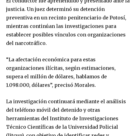
El conductor fue aprehendido y presentado ante la
justicia. Un juez determinó su detención
preventiva en un recinto penitenciario de Potosí,
mientras continúan las investigaciones para
establecer posibles vínculos con organizaciones
del narcotráfico.
Join our community of
“La afectación económica para estas
SUBSCRIBERS and be part of the
organizaciones ilícitas, según estimaciones,
conversation.
supera el millón de dólares, hablamos de
To subscribe, simply enter your email address on our website
1.098.000, dólares”, precisó Morales.
or click the subscribe button below. Don't worry, we respect
your privacy and won't spam your inbox. Your information is
La investigación continuará mediante el análisis
safe with us.
del teléfono móvil del detenido y otras
herramientas del Instituto de Investigaciones
Técnico Científicas de la Universidad Policial
(Iitcup), con objetivo de identificar redes y