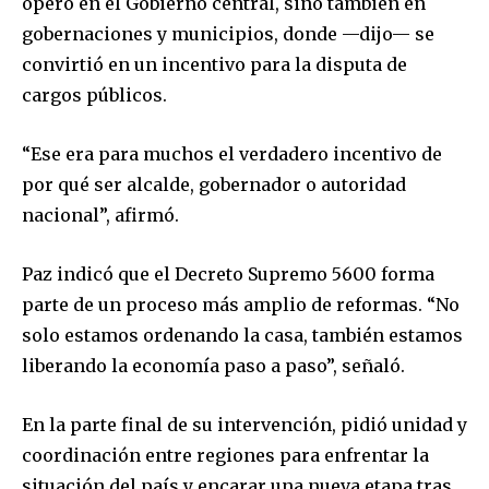
operó en el Gobierno central, sino también en
To subscribe, simply enter your email address on our website
gobernaciones y municipios, donde —dijo— se
or click the subscribe button below. Don't worry, we respect
your privacy and won't spam your inbox. Your information is
convirtió en un incentivo para la disputa de
safe with us.
cargos públicos.
“Ese era para muchos el verdadero incentivo de
por qué ser alcalde, gobernador o autoridad
nacional”, afirmó.
SUBSCRIBE
Paz indicó que el Decreto Supremo 5600 forma
I've read and accept the
Privacy Policy
.
parte de un proceso más amplio de reformas. “No
solo estamos ordenando la casa, también estamos
liberando la economía paso a paso”, señaló.
En la parte final de su intervención, pidió unidad y
coordinación entre regiones para enfrentar la
situación del país y encarar una nueva etapa tras