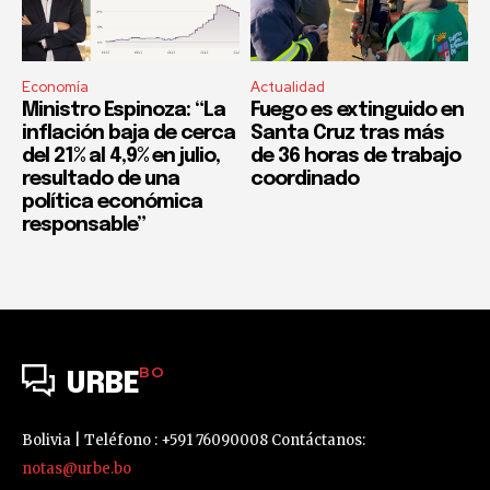
Economía
Actualidad
Ministro Espinoza: “La
Fuego es extinguido en
inflación baja de cerca
Santa Cruz tras más
del 21% al 4,9% en julio,
de 36 horas de trabajo
resultado de una
coordinado
política económica
responsable”
BO
URBE
Bolivia | Teléfono : +591 76090008 Contáctanos:
notas@urbe.bo