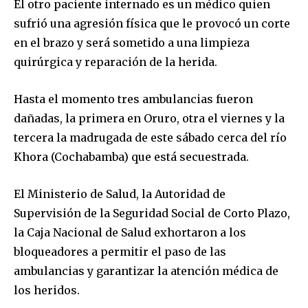
El otro paciente internado es un médico quien
sufrió una agresión física que le provocó un corte
en el brazo y será sometido a una limpieza
quirúrgica y reparación de la herida.
Join our community of
Hasta el momento tres ambulancias fueron
SUBSCRIBERS and be part of the
dañadas, la primera en Oruro, otra el viernes y la
conversation.
tercera la madrugada de este sábado cerca del río
To subscribe, simply enter your email address on our website
Khora (Cochabamba) que está secuestrada.
or click the subscribe button below. Don't worry, we respect
your privacy and won't spam your inbox. Your information is
safe with us.
El Ministerio de Salud, la Autoridad de
Supervisión de la Seguridad Social de Corto Plazo,
la Caja Nacional de Salud exhortaron a los
bloqueadores a permitir el paso de las
ambulancias y garantizar la atención médica de
SUBSCRIBE
los heridos.