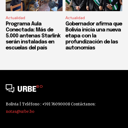
Actualidad
Actualidad
Programa Aula
Gobernador afirma que
Conectada: Más de
Bolivia inicia una nueva
5.000 antenas Starlink
etapa con la
serán instaladas en
profundización de las
escuelas del país
autonomías
BO
URBE
Bolivia | Teléfono : +591 76090008 Contáctanos:
notas@urbe.bo