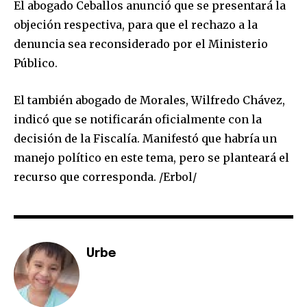
El abogado Ceballos anunció que se presentará la
objeción respectiva, para que el rechazo a la
denuncia sea reconsiderado por el Ministerio
SUBSCRIBE
Público.
I've read and accept the
Privacy Policy
.
El también abogado de Morales, Wilfredo Chávez,
indicó que se notificarán oficialmente con la
decisión de la Fiscalía. Manifestó que habría un
manejo político en este tema, pero se planteará el
recurso que corresponda. /Erbol/
Urbe