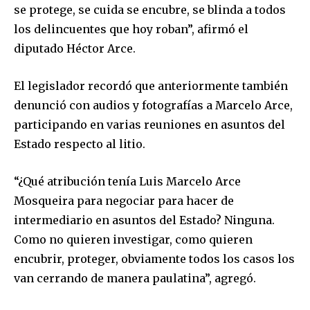
se protege, se cuida se encubre, se blinda a todos
los delincuentes que hoy roban”, afirmó el
diputado Héctor Arce.
El legislador recordó que anteriormente también
denunció con audios y fotografías a Marcelo Arce,
participando en varias reuniones en asuntos del
Estado respecto al litio.
Join our community of
“¿Qué atribución tenía Luis Marcelo Arce
SUBSCRIBERS and be part of the
Mosqueira para negociar para hacer de
conversation.
intermediario en asuntos del Estado? Ninguna.
To subscribe, simply enter your email address on our website
Como no quieren investigar, como quieren
or click the subscribe button below. Don't worry, we respect
encubrir, proteger, obviamente todos los casos los
your privacy and won't spam your inbox. Your information is
van cerrando de manera paulatina”, agregó.
safe with us.