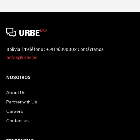
BO
URBE
Bolivia | Teléfono : +591 76090008 Contáctanos:
notas@urbe.bo
NOSOTROS
About Us
Partner with Us
Careers
Contact us