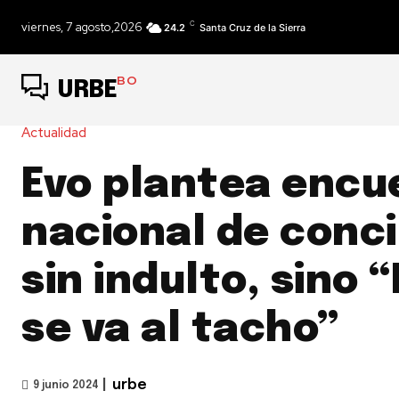
C
viernes, 7 agosto,2026
24.2
Santa Cruz de la Sierra
BO
URBE
Actualidad
Evo plantea encu
nacional de conci
sin indulto, sino “
se va al tacho”
|
urbe
9 junio 2024