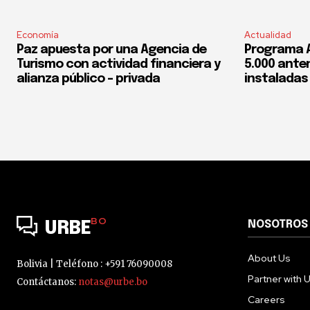
Economía
Actualidad
Paz apuesta por una Agencia de
Programa 
Turismo con actividad financiera y
5.000 ante
alianza público – privada
instaladas 
BO
NOSOTROS
URBE
About Us
Bolivia | Teléfono : +591 76090008
Partner with 
Contáctanos:
notas@urbe.bo
Careers