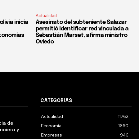
Actualidad
ivia inicia
Asesinato del subteniente Salazar
permitió identificar red vinculada a
utonomías
Sebastián Marset, afirma ministro
Oviedo
CATEGORIAS
Actualidad
11762
cia de
Economía
1660
nciera y
Empresas
946