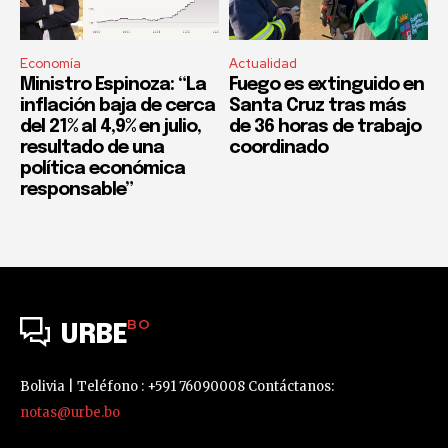
Economía
Actualidad
Ministro Espinoza: “La
Fuego es extinguido en
inflación baja de cerca
Santa Cruz tras más
del 21% al 4,9% en julio,
de 36 horas de trabajo
resultado de una
coordinado
política económica
responsable”
BO
URBE
Bolivia | Teléfono : +591 76090008 Contáctanos:
notas@urbe.bo