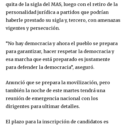
quita de la sigla del MAS, luego con el retiro de la
personalidad jurídica a partidos que podrían
haberle prestado su sigla y, tercero, con amenazas
vigentes y persecución.
Join our community of
“No hay democracia y ahora el pueblo se prepara
SUBSCRIBERS and be part of the
para garantizar, hacer respetar la democracia y
conversation.
esa marcha que está preparado es justamente
To subscribe, simply enter your email address on our website
para defender la democracia”, aseguró.
or click the subscribe button below. Don't worry, we respect
your privacy and won't spam your inbox. Your information is
Anunció que se prepara la movilización, pero
safe with us.
también la noche de este martes tendrá una
reunión de emergencia nacional con los
dirigentes para ultimar detalles.
SUBSCRIBE
El plazo para la inscripción de candidatos es