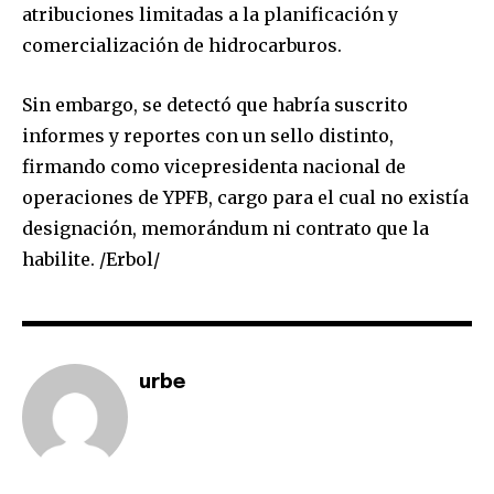
Join our community of
atribuciones limitadas a la planificación y
SUBSCRIBERS and be part of the
comercialización de hidrocarburos.
conversation.
Sin embargo, se detectó que habría suscrito
To subscribe, simply enter your email address on our website
informes y reportes con un sello distinto,
or click the subscribe button below. Don't worry, we respect
your privacy and won't spam your inbox. Your information is
firmando como vicepresidenta nacional de
safe with us.
operaciones de YPFB, cargo para el cual no existía
designación, memorándum ni contrato que la
habilite. /Erbol/
SUBSCRIBE
urbe
I've read and accept the
Privacy Policy
.