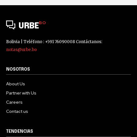
BO
URBE
Bolivia | Teléfono : +591 76090008 Contáctanos:
notas@urbe.bo
NOSOTROS
About Us
Partner with Us
Careers
Contact us
TENDENCIAS