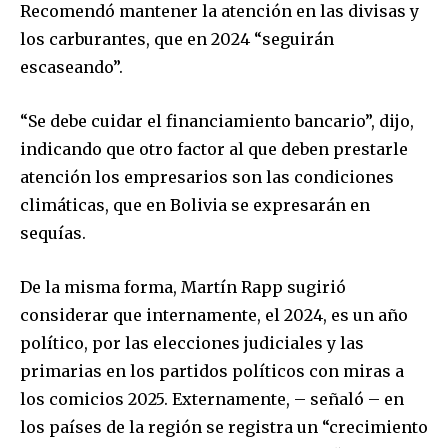
conversation.
Recomendó mantener la atención en las divisas y
los carburantes, que en 2024 “seguirán
To subscribe, simply enter your email address on our website
or click the subscribe button below. Don't worry, we respect
escaseando”.
your privacy and won't spam your inbox. Your information is
safe with us.
“Se debe cuidar el financiamiento bancario”, dijo,
indicando que otro factor al que deben prestarle
atención los empresarios son las condiciones
climáticas, que en Bolivia se expresarán en
sequías.
SUBSCRIBE
De la misma forma, Martín Rapp sugirió
I've read and accept the
Privacy Policy
.
considerar que internamente, el 2024, es un año
político, por las elecciones judiciales y las
primarias en los partidos políticos con miras a
los comicios 2025. Externamente, – señaló – en
los países de la región se registra un “crecimiento