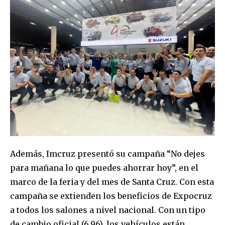
Join our community of
SUBSCRIBERS and be part of the
conversation.
To subscribe, simply enter your email address on our website
or click the subscribe button below. Don't worry, we respect
your privacy and won't spam your inbox. Your information is
safe with us.
Además, Imcruz presentó su campaña “No dejes
para mañana lo que puedes ahorrar hoy”, en el
marco de la feria y del mes de Santa Cruz. Con esta
campaña se extienden los beneficios de Expocruz
a todos los salones a nivel nacional. Con un tipo
SUBSCRIBE
de cambio oficial (6,96), los vehículos están