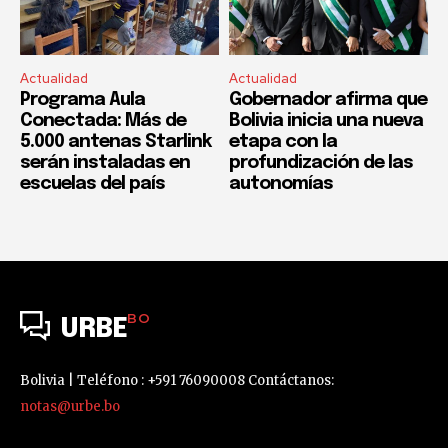
Actualidad
Actualidad
Programa Aula
Gobernador afirma que
Conectada: Más de
Bolivia inicia una nueva
5.000 antenas Starlink
etapa con la
serán instaladas en
profundización de las
escuelas del país
autonomías
BO
URBE
Bolivia | Teléfono : +591 76090008 Contáctanos:
notas@urbe.bo