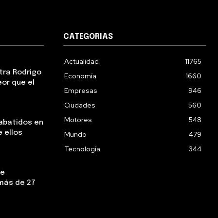
CATEGORIAS
Actualidad
11765
tra Rodrigo
Economía
1660
eor que el
Empresas
946
Ciudades
560
Motores
548
abatidos en
e ellos
Mundo
479
Tecnología
344
ue
más de 27