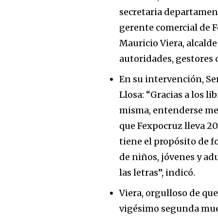
secretaria departament
gerente comercial de F
Mauricio Viera, alcald
autoridades, gestores c
En su intervención, S
Llosa: “Gracias a los 
misma, entenderse mej
que Fexpocruz lleva 20
tiene el propósito de f
de niños, jóvenes y ad
las letras”, indicó.
Viera, orgulloso de qu
vigésimo segunda muest