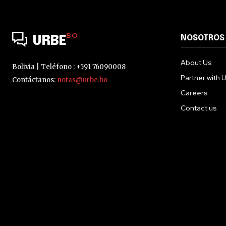
BO
NOSOTROS
URBE
About Us
Bolivia | Teléfono : +591 76090008
Partner with 
Contáctanos:
notas@urbe.bo
Careers
Contact us