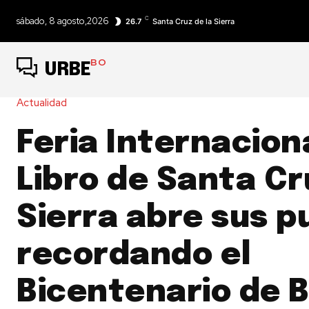
C
sábado, 8 agosto,2026
26.7
Santa Cruz de la Sierra
BO
URBE
Actualidad
Feria Internacion
Libro de Santa Cr
Sierra abre sus p
recordando el
Bicentenario de B