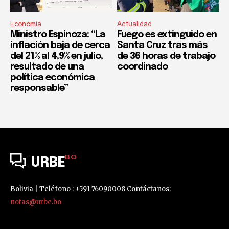
Economía
Actualidad
Ministro Espinoza: “La
Fuego es extinguido en
inflación baja de cerca
Santa Cruz tras más
del 21% al 4,9% en julio,
de 36 horas de trabajo
resultado de una
coordinado
política económica
responsable”
BO
URBE
Bolivia | Teléfono : +591 76090008 Contáctanos:
notas@urbe.bo