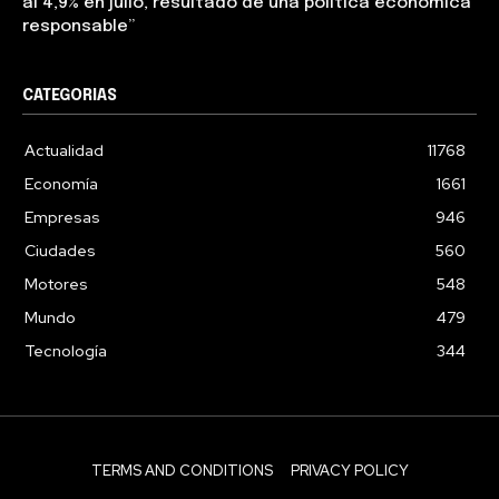
al 4,9% en julio, resultado de una política económica
responsable”
CATEGORIAS
Actualidad
11768
Economía
1661
Empresas
946
Ciudades
560
Motores
548
Mundo
479
Tecnología
344
TERMS AND CONDITIONS
PRIVACY POLICY