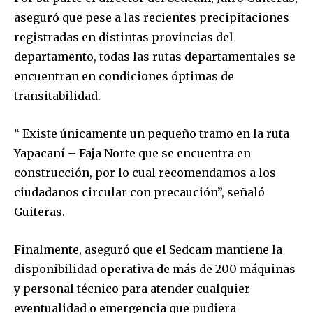
aseguró que pese a las recientes precipitaciones
registradas en distintas provincias del
departamento, todas las rutas departamentales se
encuentran en condiciones óptimas de
Join our community of
transitabilidad.
SUBSCRIBERS and be part of the
conversation.
“ Existe únicamente un pequeño tramo en la ruta
Yapacaní – Faja Norte que se encuentra en
To subscribe, simply enter your email address on our website
or click the subscribe button below. Don't worry, we respect
construcción, por lo cual recomendamos a los
your privacy and won't spam your inbox. Your information is
ciudadanos circular con precaución”, señaló
safe with us.
Guiteras.
Finalmente, aseguró que el Sedcam mantiene la
disponibilidad operativa de más de 200 máquinas
y personal técnico para atender cualquier
SUBSCRIBE
eventualidad o emergencia que pudiera