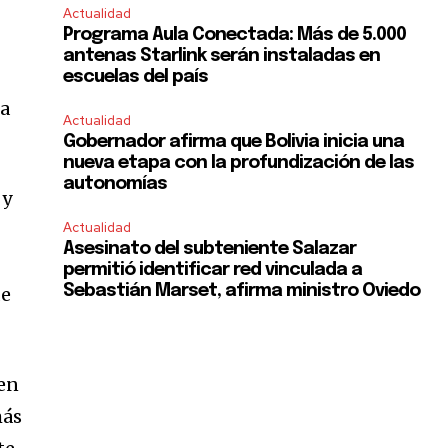
Actualidad
Programa Aula Conectada: Más de 5.000
antenas Starlink serán instaladas en
escuelas del país
la
Actualidad
Gobernador afirma que Bolivia inicia una
nueva etapa con la profundización de las
autonomías
 y
Actualidad
Asesinato del subteniente Salazar
permitió identificar red vinculada a
Sebastián Marset, afirma ministro Oviedo
de
 en
más