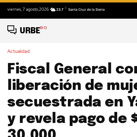
C
viernes, 7 agosto,2026
23.7
Santa Cruz de la Sierra
BO
URBE
Actualidad
Fiscal General co
liberación de muj
secuestrada en 
y revela pago de 
30.000