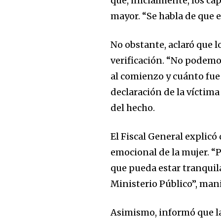
que, inicialmente, los c
Join our commu
mayor. “Se habla de que en
SUBSCRIBERS an
No obstante, aclaró que 
of the conversa
verificación. “No podemo
To subscribe, simply enter your e
al comienzo y cuánto fue 
the subscribe button below. Don'
declaración de la víctima
won't spam your inbox. Your infor
del hecho.
El Fiscal General explicó 
emocional de la mujer. “P
que pueda estar tranquil
Ministerio Público”, mani
Asimismo, informó que la