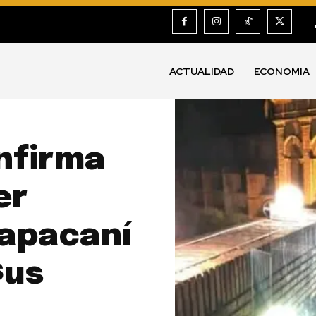
ACTUALIDAD
ECONOMIA
nfirma
er
Yapacaní
$us