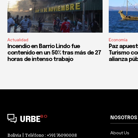
Actualidad
Economía
Incendio en Barrio Lindo fue
Paz apuest
contenido en un 50% tras más de 27
Turismo co
horas de intenso trabajo
alianza púb
BO
NOSOTROS
URBE
About Us
Bolivia | Teléfono : +591 76090008