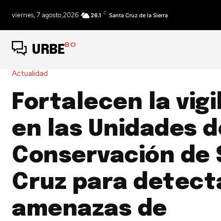
C
viernes, 7 agosto,2026
26.1
Santa Cruz de la Sierra
BO
URBE
Actualidad
Fortalecen la vigi
en las Unidades d
Conservación de
Cruz para detect
amenazas de