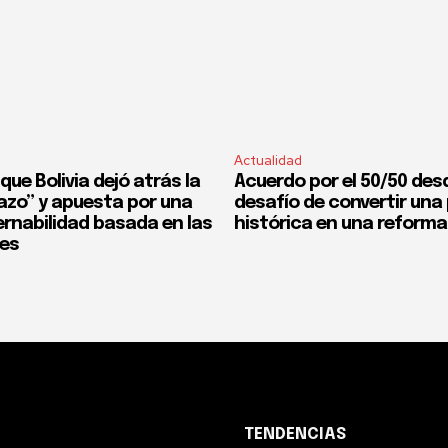
Actualidad
que Bolivia dejó atrás la
Acuerdo por el 50/50 desd
fazo” y apuesta por una
desafío de convertir un
rnabilidad basada en las
histórica en una reforma
nes
TENDENCIAS