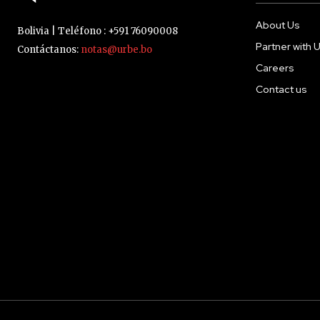
About Us
Bolivia | Teléfono : +591 76090008
Partner with 
Contáctanos:
notas@urbe.bo
Careers
Contact us