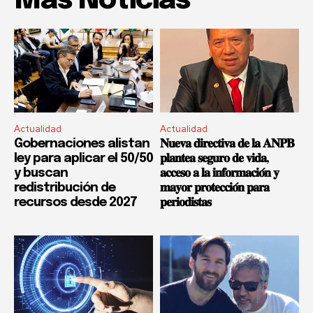
Mas Noticias
Actualidad
Actualidad
Gobernaciones alistan
𝐍𝐮𝐞𝐯𝐚 𝐝𝐢𝐫𝐞𝐜𝐭𝐢𝐯𝐚 𝐝𝐞 𝐥𝐚 𝐀𝐍𝐏𝐁
ley para aplicar el 50/50
𝐩𝐥𝐚𝐧𝐭𝐞𝐚 𝐬𝐞𝐠𝐮𝐫𝐨 𝐝𝐞 𝐯𝐢𝐝𝐚,
y buscan
𝐚𝐜𝐜𝐞𝐬𝐨 𝐚 𝐥𝐚 𝐢𝐧𝐟𝐨𝐫𝐦𝐚𝐜𝐢𝐨́𝐧 𝐲
redistribución de
𝐦𝐚𝐲𝐨𝐫 𝐩𝐫𝐨𝐭𝐞𝐜𝐜𝐢𝐨́𝐧 𝐩𝐚𝐫𝐚
recursos desde 2027
𝐩𝐞𝐫𝐢𝐨𝐝𝐢𝐬𝐭𝐚𝐬