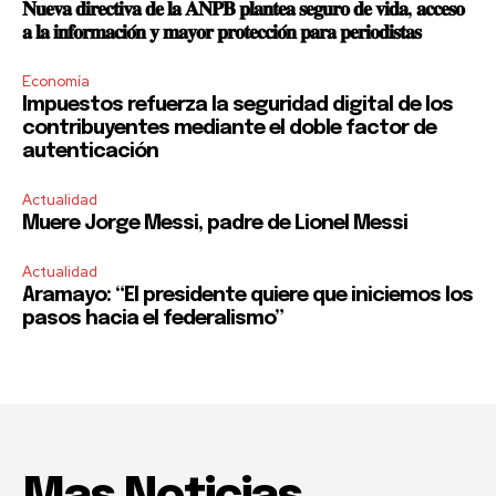
𝐍𝐮𝐞𝐯𝐚 𝐝𝐢𝐫𝐞𝐜𝐭𝐢𝐯𝐚 𝐝𝐞 𝐥𝐚 𝐀𝐍𝐏𝐁 𝐩𝐥𝐚𝐧𝐭𝐞𝐚 𝐬𝐞𝐠𝐮𝐫𝐨 𝐝𝐞 𝐯𝐢𝐝𝐚, 𝐚𝐜𝐜𝐞𝐬𝐨
𝐚 𝐥𝐚 𝐢𝐧𝐟𝐨𝐫𝐦𝐚𝐜𝐢𝐨́𝐧 𝐲 𝐦𝐚𝐲𝐨𝐫 𝐩𝐫𝐨𝐭𝐞𝐜𝐜𝐢𝐨́𝐧 𝐩𝐚𝐫𝐚 𝐩𝐞𝐫𝐢𝐨𝐝𝐢𝐬𝐭𝐚𝐬
Economía
Impuestos refuerza la seguridad digital de los
contribuyentes mediante el doble factor de
autenticación
Actualidad
Muere Jorge Messi, padre de Lionel Messi
Actualidad
Aramayo: “El presidente quiere que iniciemos los
pasos hacia el federalismo”