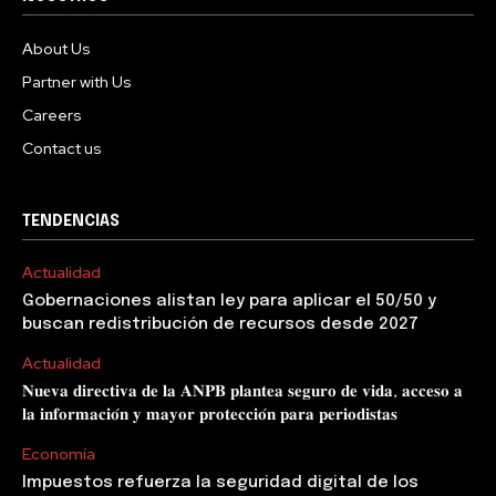
About Us
Partner with Us
Careers
Contact us
TENDENCIAS
Actualidad
Gobernaciones alistan ley para aplicar el 50/50 y
buscan redistribución de recursos desde 2027
Actualidad
𝐍𝐮𝐞𝐯𝐚 𝐝𝐢𝐫𝐞𝐜𝐭𝐢𝐯𝐚 𝐝𝐞 𝐥𝐚 𝐀𝐍𝐏𝐁 𝐩𝐥𝐚𝐧𝐭𝐞𝐚 𝐬𝐞𝐠𝐮𝐫𝐨 𝐝𝐞 𝐯𝐢𝐝𝐚, 𝐚𝐜𝐜𝐞𝐬𝐨 𝐚
𝐥𝐚 𝐢𝐧𝐟𝐨𝐫𝐦𝐚𝐜𝐢𝐨́𝐧 𝐲 𝐦𝐚𝐲𝐨𝐫 𝐩𝐫𝐨𝐭𝐞𝐜𝐜𝐢𝐨́𝐧 𝐩𝐚𝐫𝐚 𝐩𝐞𝐫𝐢𝐨𝐝𝐢𝐬𝐭𝐚𝐬
Economía
Impuestos refuerza la seguridad digital de los