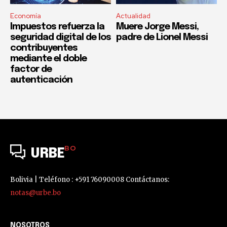
Economía
Actualidad
Impuestos refuerza la
Muere Jorge Messi,
seguridad digital de los
padre de Lionel Messi
contribuyentes
mediante el doble
factor de
autenticación
BO
URBE
Bolivia | Teléfono : +591 76090008 Contáctanos:
notas@urbe.bo
NOSOTROS