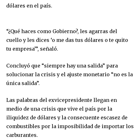
dólares en el país.
“¿Qué haces como Gobierno?, les agarras del
cuello y les dices ‘o me das tus dólares o te quito
Join our community of
tu empresa’”, señaló.
SUBSCRIBERS and be part of the
conversation.
Concluyó que “siempre hay una salida” para
To subscribe, simply enter your email address on our website
solucionar la crisis y el ajuste monetario “no es la
or click the subscribe button below. Don't worry, we respect
única salida”.
your privacy and won't spam your inbox. Your information is
safe with us.
Las palabras del exvicepresidente llegan en
medio de una crisis que vive el país por la
iliquidez de dólares y la consecuente escasez de
combustibles por la imposibilidad de importar los
SUBSCRIBE
carburantes.