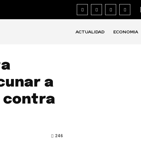
ACTUALIDAD
ECONOMIA
ta
cunar a
 contra
246