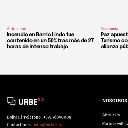
Actualidad
Economía
Incendio en Barrio Lindo fue
Paz apuest
contenido en un 50% tras más de 27
Turismo co
horas de intenso trabajo
alianza púb
BO
NOSOTROS
URBE
About Us
Bolivia | Teléfono : +591 76090008
Partner with 
Contáctanos:
notas@urbe.bo