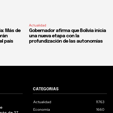
Actualidad
a: Más de
Gobernador afirma que Bolivia inicia
erán
una nueva etapa con la
el país
profundización de las autonomías
CATEGORIAS
Actualidad
11763
ue
Economía
1660
más de 27