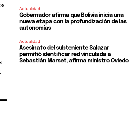
os
Actualidad
s
Gobernador afirma que Bolivia inicia una
nueva etapa con la profundización de las
autonomías
SUBSCRIBE
Actualidad
Asesinato del subteniente Salazar
ccept the
Privacy Policy
.
permitió identificar red vinculada a
Sebastián Marset, afirma ministro Oviedo
s
r