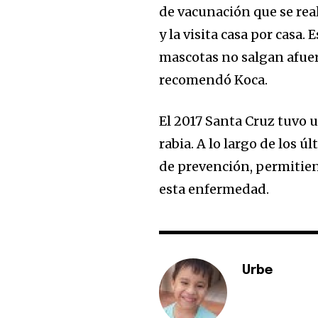
Join our commu
de vacunación que se real
SUBSCRIBERS an
y la visita casa por casa.
of the conversa
mascotas no salgan afuera
recomendó Koca.
To subscribe, simply enter your e
the subscribe button below. Don'
El 2017 Santa Cruz tuvo
won't spam your inbox. Your infor
rabia. A lo largo de los 
de prevención, permitien
esta enfermedad.
Urbe