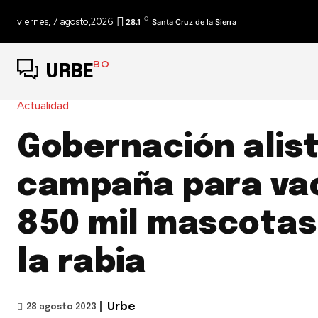
C
viernes, 7 agosto,2026
28.1
Santa Cruz de la Sierra
BO
URBE
Actualidad
Gobernación alis
campaña para va
850 mil mascotas
la rabia
|
Urbe
28 agosto 2023