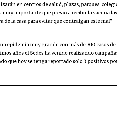
nity of
izarán en centros de salud, plazas, parques, colegi
d be part
 Es muy importante que previo a recibir la vacuna la
tion.
 de la casa para evitar que contraigan este mal”,
mail address on our website or click
t worry, we respect your privacy and
I've read and a
 una epidemia muy grande con más de 700 casos de
mation is safe with us.
últimos años el Sedes ha venido realizando campaña
do que hoy se tenga reportado solo 3 positivos po