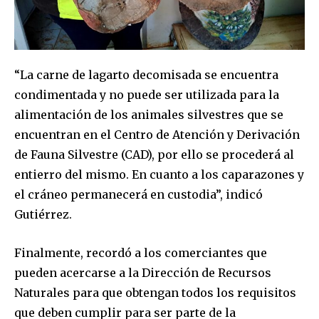
“La carne de lagarto decomisada se encuentra
condimentada y no puede ser utilizada para la
alimentación de los animales silvestres que se
encuentran en el Centro de Atención y Derivación
de Fauna Silvestre (CAD), por ello se procederá al
Join our community of
SUBSCRIBERS and be part of the
entierro del mismo. En cuanto a los caparazones y
conversation.
el cráneo permanecerá en custodia”, indicó
Gutiérrez.
To subscribe, simply enter your email address on our website
or click the subscribe button below. Don't worry, we respect
your privacy and won't spam your inbox. Your information is
Finalmente, recordó a los comerciantes que
safe with us.
pueden acercarse a la Dirección de Recursos
Naturales para que obtengan todos los requisitos
que deben cumplir para ser parte de la