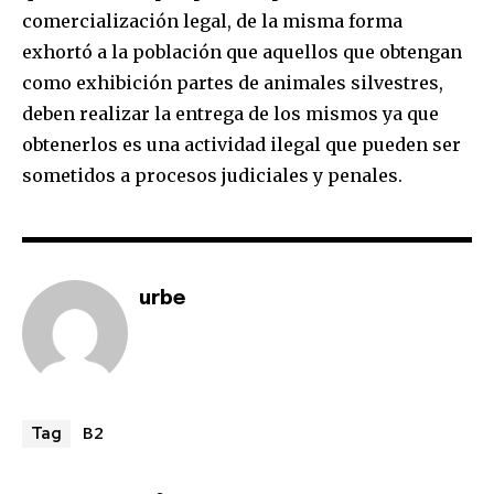
comercialización legal, de la misma forma
exhortó a la población que aquellos que obtengan
SUBSCRIBE
como exhibición partes de animales silvestres,
deben realizar la entrega de los mismos ya que
I've read and accept the
Privacy Policy
.
obtenerlos es una actividad ilegal que pueden ser
sometidos a procesos judiciales y penales.
urbe
B2
Tag